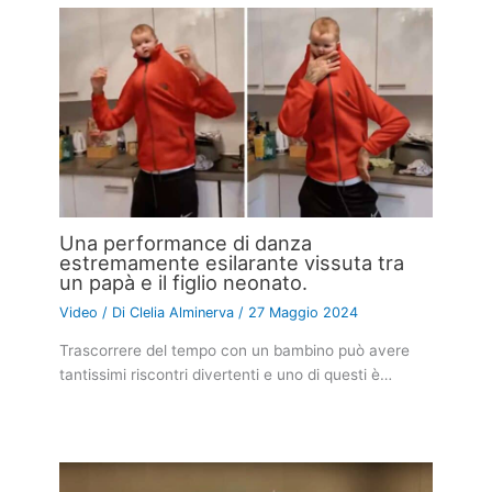
Una performance di danza
estremamente esilarante vissuta tra
un papà e il figlio neonato.
Video
/ Di
Clelia Alminerva
/
27 Maggio 2024
Trascorrere del tempo con un bambino può avere
tantissimi riscontri divertenti e uno di questi è…