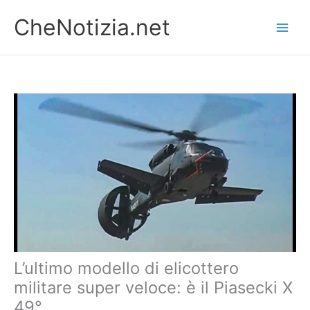
Vai
CheNotizia.net
al
contenuto
L’ultimo modello di elicottero
militare super veloce: è il Piasecki X
49°