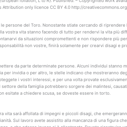
{European foliation, L to R}. Published: – Copyrighted work avai
Attribution only licence CC BY 4.0 http://creativecommons.org/
r le persone del Toro. Nonostante stiate cercando di riprendere l
la vostra vita stanno facendo di tutto per rendervi la vita più dif
ntanarvi da situazioni compromettenti e non rispondere più per 
sponsabilità non vostre, finirà solamente per crearvi disagi e pr
ettere da parte determinate persone. Alcuni individui stanno m
sia per invidia o per altro, le stelle indicano che mostreranno de
oteggete i vostri interessi, e per una volta provate esclusivamen
l settore della famiglia potrebbero sorgere dei malintesi, causat
non esitate a chiedere scusa, se doveste essere in torto.
a vita sarà affollata di impegni e piccoli disagi, che emergeranno
dianità. Sul lavoro avete assistito alla mancanza di una figura c