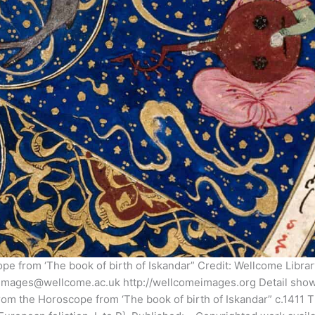
e from ‘The book of birth of Iskandar” Credit: Wellcome Librar
mages@wellcome.ac.uk http://wellcomeimages.org Detail showi
rom the Horoscope from ‘The book of birth of Iskandar” c.1411 