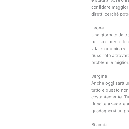
è stata al vostro 
confidare maggiorm
diretti perché pot
Leone
Una giornata da tr
per fare mente loca
vita economica vi 
riuscirete a trovar
problemi e miglior
Vergine
Anche oggi sarà un
tutto e questo non
costantemente. Tut
riuscite a vedere a
guadagnarvi un po
Bilancia