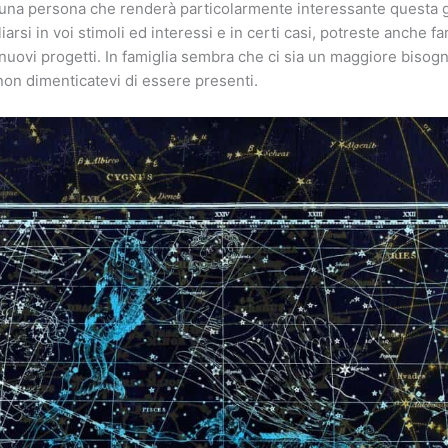
 una persona che renderà particolarmente interessante questa g
arsi in voi stimoli ed interessi e in certi casi, potreste anche far
i nuovi progetti. In famiglia sembra che ci sia un maggiore bisog
 non dimenticatevi di essere presenti.