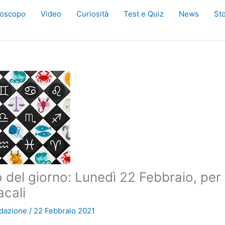
oscopo
Video
Curiosità
Test e Quiz
News
Sto
del giorno: Lunedì 22 Febbraio, per t
acali
dazione
/
22 Febbraio 2021