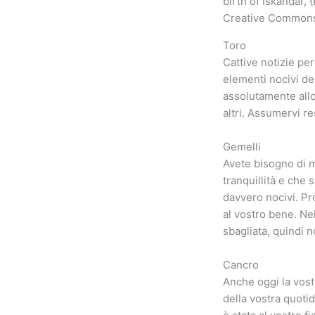
birth of Iskandar, 
Creative Commons 
Toro
Cattive notizie pe
elementi nocivi del
assolutamente allo
altri. Assumervi re
Gemelli
Avete bisogno di m
tranquillità e che 
davvero nocivi. Pr
al vostro bene. Ne
sbagliata, quindi 
Cancro
Anche oggi la vostr
della vostra quoti