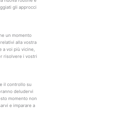
una nuova routine e
giati gli approcci
eone un momento
elativi alla vostra
a voi più vicine,
 risolvere i vostri
 il controllo su
reranno deludervi
questo momento non
sarvi e imparare a