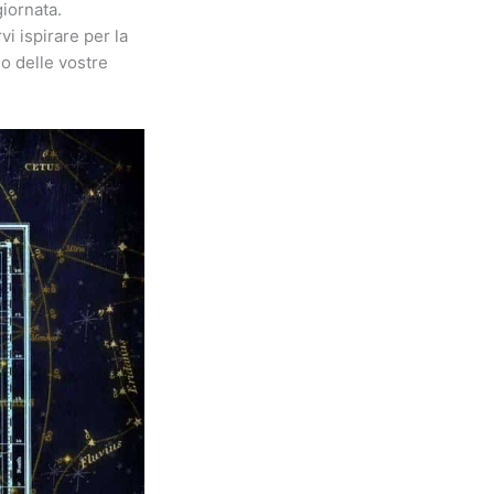
iornata.
vi ispirare per la
no delle vostre