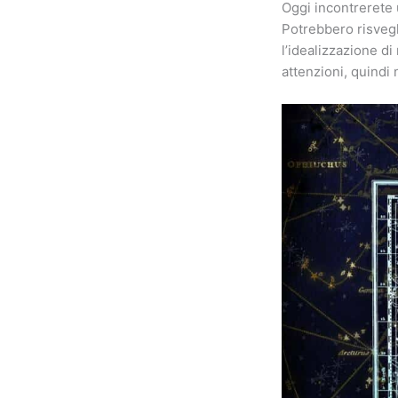
Oggi incontrerete
Potrebbero risvegli
l’idealizzazione d
attenzioni, quindi