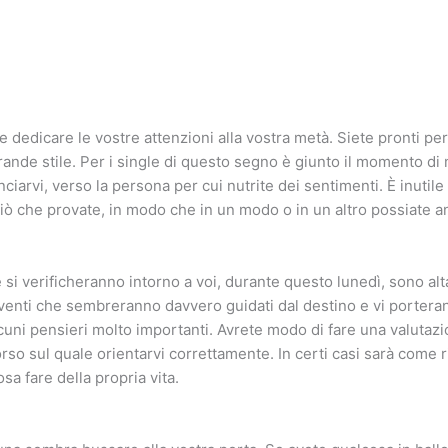
 dedicare le vostre attenzioni alla vostra metà. Siete pronti p
grande stile. Per i single di questo segno è giunto il momento di
nciarvi, verso la persona per cui nutrite dei sentimenti. È inutile
ciò che provate, in modo che in un modo o in un altro possiate a
 si verificheranno intorno a voi, durante questo lunedì, sono al
venti che sembreranno davvero guidati dal destino e vi porteran
cuni pensieri molto importanti. Avrete modo di fare una valutazio
rso sul quale orientarvi correttamente. In certi casi sarà come 
sa fare della propria vita.