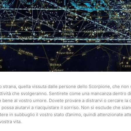
 strana, quella vissuta dalle persone dello Scorpione, che non
attività che svolgeranno. Sentirete come una mancanza dentro d
 bene al vostro umore. Dovete provare a distrarvi o cercare la
ossa aiutarvi a riacquistare il sorriso. Non si esclude che siano
tere in subbuglio il vostro stato d’animo, quindi attenzionate a
vostra vita.