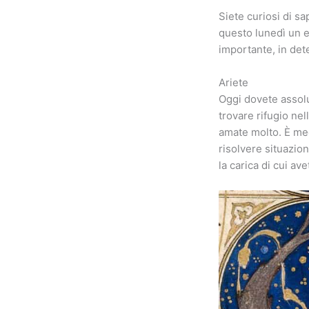
Siete curiosi di s
questo lunedì un es
importante, in det
Ariete
Oggi dovete assolu
trovare rifugio nel
amate molto. È meg
risolvere situazio
la carica di cui av