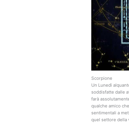
Scorpione
Un Lunedì alquanto
soddisfatte dalle 
farà assolutamente
qualche amico che p
sentimentali a met
quel settore della 