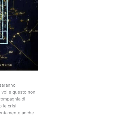
 saranno
i voi e questo non
 compagnia di
 le crisi
ttentamente anche