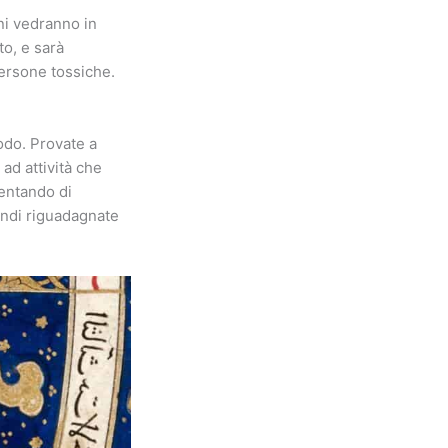
gni vedranno in
to, e sarà
persone tossiche.
odo. Provate a
ad attività che
tentando di
indi riguadagnate