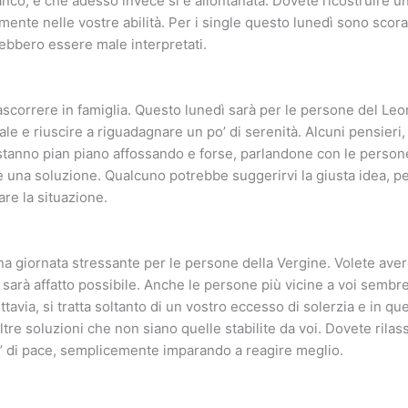
fianco, e che adesso invece si è allontanata. Dovete ricostruire 
ente nelle vostre abilità. Per i single questo lunedì sono scorag
rebbero essere male interpretati.
ascorrere in famiglia. Questo lunedì sarà per le persone del L
le e riuscire a riguadagnare un po’ di serenità. Alcuni pensieri, r
stanno pian piano affossando e forse, parlandone con le persone 
e una soluzione. Qualcuno potrebbe suggerirvi la giusta idea, per
are la situazione.
a giornata stressante per le persone della Vergine. Volete avere
 sarà affatto possibile. Anche le persone più vicine a voi semb
tavia, si tratta soltanto di un vostro eccesso di solerzia e in 
ltre soluzioni che non siano quelle stabilite da voi. Dovete rilas
’ di pace, semplicemente imparando a reagire meglio.