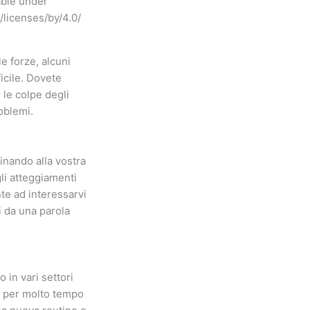
lable under
licenses/by/4.0/
e forze, alcuni
ficile. Dovete
le colpe degli
oblemi.
inando alla vostra
gli atteggiamenti
te ad interessarvi
i da una parola
 in vari settori
he per molto tempo