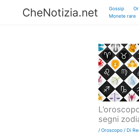
Vai
Gossip
Or
CheNotizia.net
al
Monete rare
contenuto
L’oroscopo 
segni zodi
/
Oroscopo
/ Di
Re