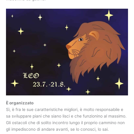
È organizzato
Sì, è fra le sue caratteristiche migliori, è molto responsabile e
sa sviluppare piani che siano lisci e che funzionino al massimo.
Gli ostacoli che di solito incontro lungo il proprio cammino non
gli impediscono di andare avanti, se lo conosci, lo sai.