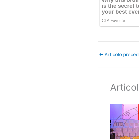
←
Articolo prece
Articol