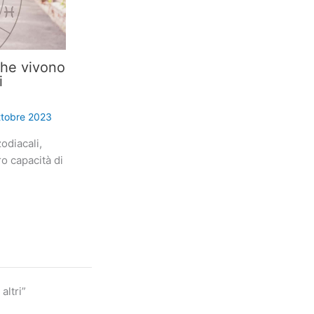
che vivono
i
ttobre 2023
odiacali,
ro capacità di
altri”