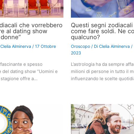
odiacali che vorrebbero
Questi segni zodiacal
re al dating show
come fare soldi. Ne c
 donne”
qualcuno?
i
Clelia Alminerva
/
17 Ottobre
Oroscopo
/ Di
Clelia Alminerva
/
2023
fascinante e spesso
L’astrologia ha da sempre affa
e del dating show “Uomini e
milioni di persone in tutto il 
 stagione offre a…
influenzando le scelte quotid