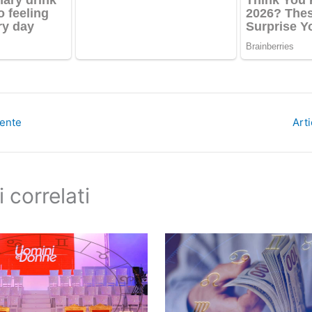
dente
Art
i correlati