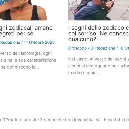
gni zodiacali amano
I segni dello zodiaco 
egreti per sé
col sorriso. Ne conosc
qualcuno?
i
Redazione
/
11 Ottobre 2023
Oroscopo
/ Di
Redazione
/
10 O
verso dell’astrologia, ogni
Nel vasto universo dei segni z
le ha le sue caratteristiche
alcuni si distinguono per la lo
 ne definiscono la…
irradiare gioia…
“L’Ariete è uno dei 3 segni che non invecchia mai. Ecco tutti gli 