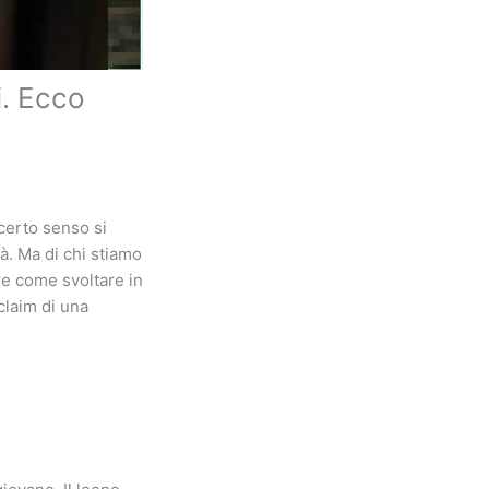
i. Ecco
certo senso si
à. Ma di chi stiamo
re come svoltare in
claim di una