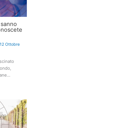
i sanno
onoscete
12 Ottobre
scinato
mondo,
iane…