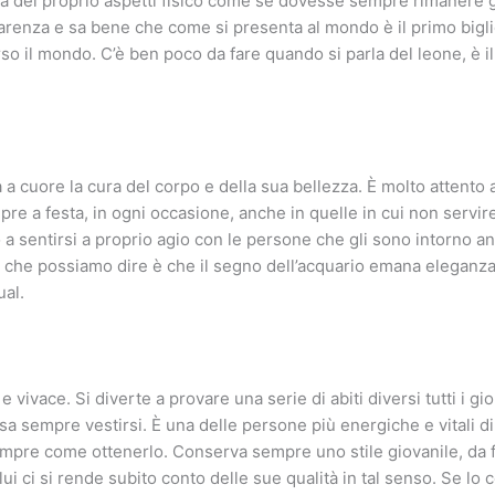
 del proprio aspetti fisico come se dovesse sempre rimanere g
parenza e sa bene che come si presenta al mondo è il primo biglie
erso il mondo. C’è ben poco da fare quando si parla del leone, è i
a cuore la cura del corpo e della sua bellezza. È molto attento ai
pre a festa, in ogni occasione, anche in quelle in cui non servir
a sentirsi a proprio agio con le persone che gli sono intorno 
ò che possiamo dire è che il segno dell’acquario emana elegan
ual.
vivace. Si diverte a provare una serie di abiti diversi tutti i gior
sa sempre vestirsi. È una delle persone più energiche e vitali d
mpre come ottenerlo. Conserva sempre uno stile giovanile, da far
ui ci si rende subito conto delle sue qualità in tal senso. Se lo c