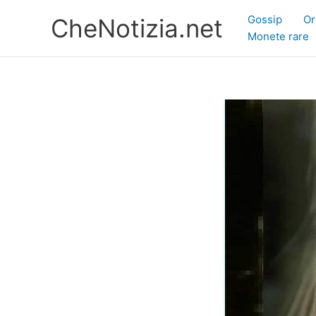
Vai
Gossip
Or
CheNotizia.net
al
Monete rare
contenuto