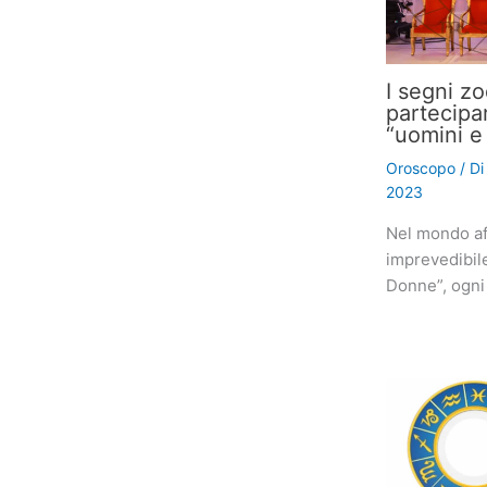
I segni z
partecipa
“uomini e
Oroscopo
/ D
2023
Nel mondo af
imprevedibil
Donne”, ogni