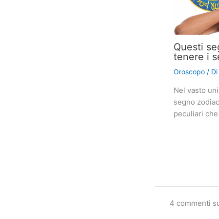
Questi se
tenere i s
Oroscopo
/ D
Nel vasto uni
segno zodiaca
peculiari che
4 commenti su 