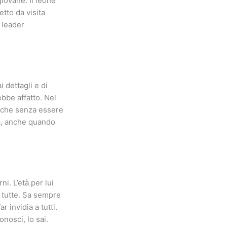
iovane. Il leone
tto da visita
l leader
 dettagli e di
ebbe affatto. Nel
anche senza essere
za, anche quando
ni. L’età per lui
i tutte. Sa sempre
 invidia a tutti.
onosci, lo sai.