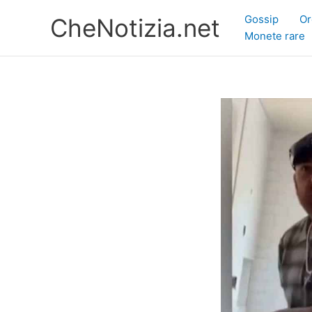
Vai
Gossip
Or
CheNotizia.net
al
Monete rare
contenuto