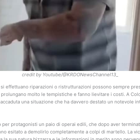
credit by Youtube/@KRDONewsChannel13_
 si effettuano riparazioni o ristrutturazioni possono sempre pre
e prolungano molto le tempistiche e fanno lievitare i costi. A Co
è accaduta una situazione che ha davvero destato un notevole i
 per protagonisti un paio di operai edili, che dopo aver terminat
nno esitato a demolirlo completamente a colpi di martello. La vi
sta la sua natura bizzarra e le informazioni in merito sono perve