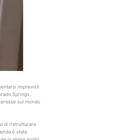
sentarsi imprevisti
lorado Springs,
nteresse sul mondo
o di ristrutturare
cenda è stata
nute in tempi molto