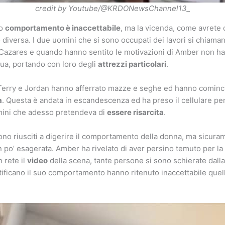
credit by Youtube/@KRDONewsChannel13_
to
comportamento è inaccettabile
, ma la vicenda, come avrete 
o diversa. I due uomini che si sono occupati dei lavori si chiam
Cazares e quando hanno sentito le motivazioni di Amber non 
 sua, portando con loro degli
attrezzi particolari
.
 Terry e Jordan hanno afferrato mazze e seghe ed hanno cominc
a
. Questa è andata in escandescenza ed ha preso il cellulare per f
mini che adesso pretendeva di
essere risarcita
.
ono riusciti a digerire il comportamento della donna, ma sicuram
n po’ esagerata. Amber ha rivelato di aver persino temuto per la
 rete il
video
della scena, tante persone si sono schierate dalla
ificano il suo comportamento hanno ritenuto inaccettabile quel