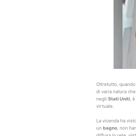
Oltretutto, quando
di varia natura ch
negli
Stati Uniti
, 
virtuale.
La vicenda ha visto
un
bagno
, non ha
diffusa in rete, vi