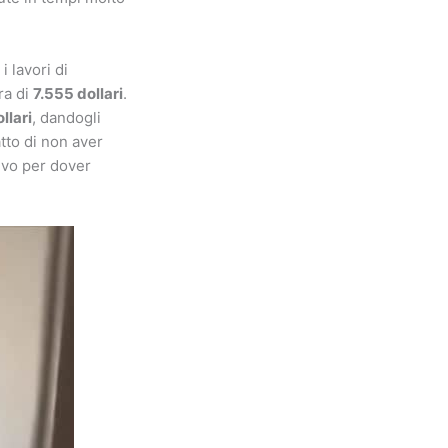
 lavori di
ra di
7.555 dollari
.
llari
, dandogli
tto di non aver
ivo per dover