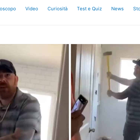
oscopo
Video
Curiosità
Test e Quiz
News
Sto