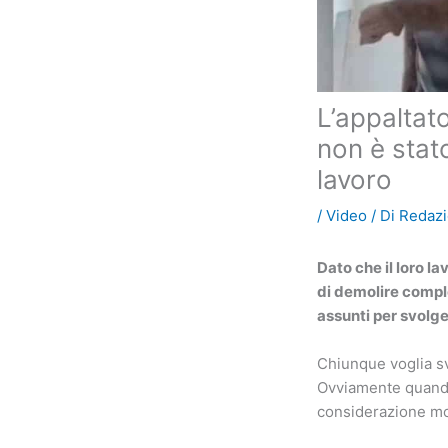
L’appaltato
non è stat
lavoro
/
Video
/ Di
Redaz
Dato che il loro l
di demolire comple
assunti per svolge
Chiunque voglia s
Ovviamente quando 
considerazione mol