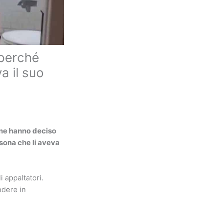
 perché
a il suo
sone hanno deciso
rsona che li aveva
i appaltatori.
ndere in