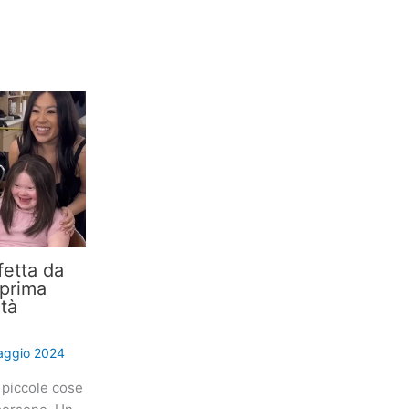
etta da
 prima
ità
aggio 2024
 piccole cose