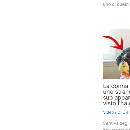
uno di quest
La donna 
uno stran
suo appar
visto l’h
Video
/ Di
Cle
Sentiva degli