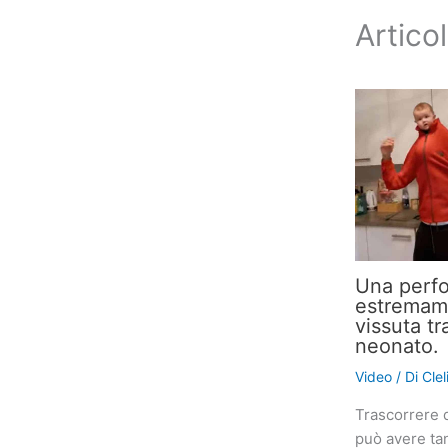
Articol
Una perf
estremame
vissuta tr
neonato.
Video
/ Di
Cle
Trascorrere 
può avere tan