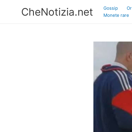
Vai
Gossip
Or
CheNotizia.net
al
Monete rare
contenuto