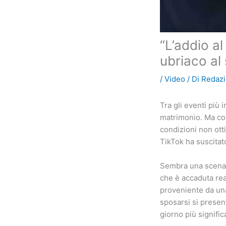
“L’addio al
ubriaco al 
/
Video
/ Di
Redaz
Tra gli eventi più 
matrimonio. Ma cos
condizioni non ott
TikTok ha suscitat
Sembra una scena p
che è accaduta re
proveniente da una
sposarsi si prese
giorno più significa