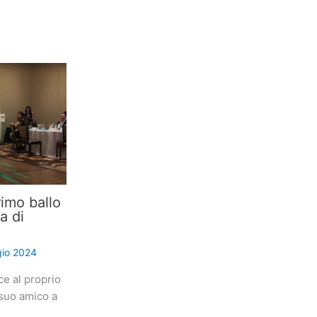
imo ballo
a di
io 2024
ce al proprio
suo amico a