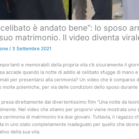
 celibato è andato bene”: lo sposo ar
suo matrimonio. Il video diventa viral
ione
/
3 Settembre 2021
importanti e memorabili della propria vita c’è sicuramente il gior
a accade quando la notte di addio al celibato sfugge di mano e ci
imali per presentarsi alla cerimonia? Un video che è comparso d
o molte polemiche, per via delle condizioni dello sposo durante 
resa direttamente dal divertentissimo film “Una notte da leoni
almente. Nel video che stiamo per proporvi viene mostrata uno
 cerimonia di matrimonio tra due giovani. Tuttavia, il ragazzo 
nta in uno stato completamente inadeguato per quello che dovre
tivo della sua vita.