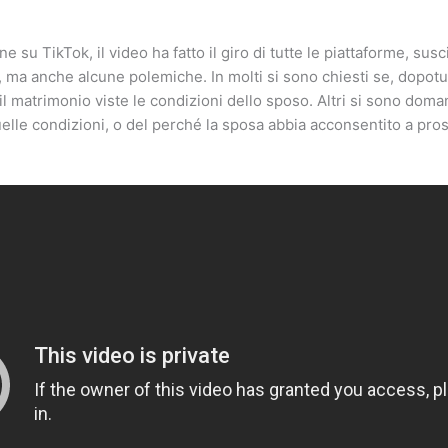
e su TikTok, il video ha fatto il giro di tutte le piattaforme, su
ti, ma anche alcune polemiche. In molti si sono chiesti se, dopotu
il matrimonio viste le condizioni dello sposo. Altri si sono do
quelle condizioni, o del perché la sposa abbia acconsentito a pro