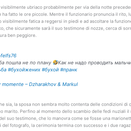
è visibilmente ubriaco probabilmente per via della notte preceden
 ha fatto le ore piccole. Mentre il funzionario pronuncia il rito, l
 visibilmente fatica a reggersi in piedi e ad ascoltare la funzion
nco, che sicuramente sarà il suo testimone di nozze, cerca di sor
gura ben peggiore.
felfs76
ба пошла не по плану
Как не надо проводить мальч
ьба
#бухойжених
#бухой
#пранк
 momente – Dzharakhov & Markul
 sia, la sposa non sembra molto contenta delle condizioni di qu
o marito. Perfino al momento dello scambio delle fedi nuziali il
 del suo testimone, che lo manovra come se fosse una marionetta.
ti del fotografo, la cerimonia termina con successo e i due ragaz