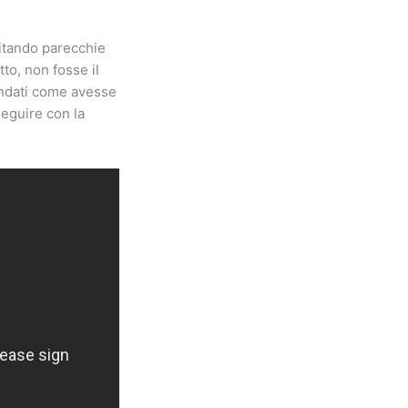
scitando parecchie
tto, non fosse il
mandati come avesse
seguire con la