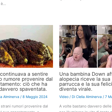
i è…
continuava a sentire
Una bambina Down aff
o rumore provenire dal
alopecia riceve la sua
tamento: ciò che ha
parrucca e la sua felic
a davvero spaventata.
diventa virale.
lia Alminerva
/
8 Maggio 2024
Video
/ Di
Clelia Alminerva
/
7 M
 strani rumori provenire dal
A volte bastano davvero delle