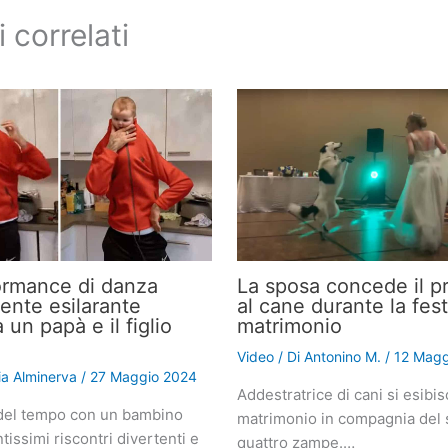
i correlati
ormance di danza
La sposa concede il pr
nte esilarante
al cane durante la fest
a un papà e il figlio
matrimonio
Video
/ Di
Antonino M.
/
12 Magg
lia Alminerva
/
27 Maggio 2024
Addestratrice di cani si esibis
del tempo con un bambino
matrimonio in compagnia del 
tissimi riscontri divertenti e
quattro zampe.…