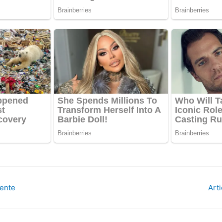
dente
Art