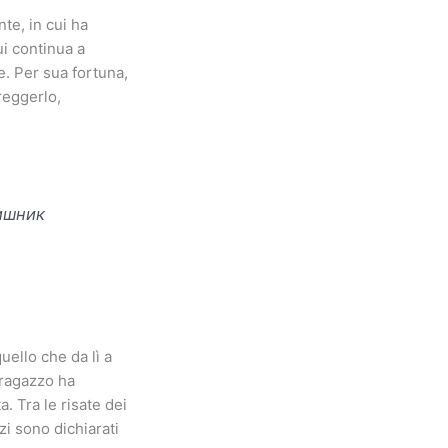
te, in cui ha
ui continua a
e. Per sua fortuna,
reggerlo,
ишник
ello che da lì a
 ragazzo ha
 Tra le risate dei
zi sono dichiarati