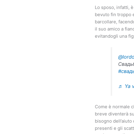
Lo sposo, infatti, 
bevuto fin troppo e
barcollare, facendo
il suo amico a fia
evitandogli una fi
@lordo
Свадь
#свад
♬ Ya v
Come è normale che
breve diventerà su
bisogno dell’aiuto
presenti e gli scat