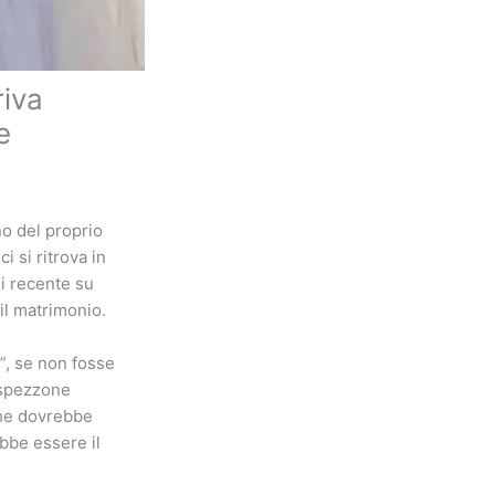
riva
e
no del proprio
 si ritrova in
i recente su
il matrimonio.
”, se non fosse
 spezzone
che dovrebbe
bbe essere il