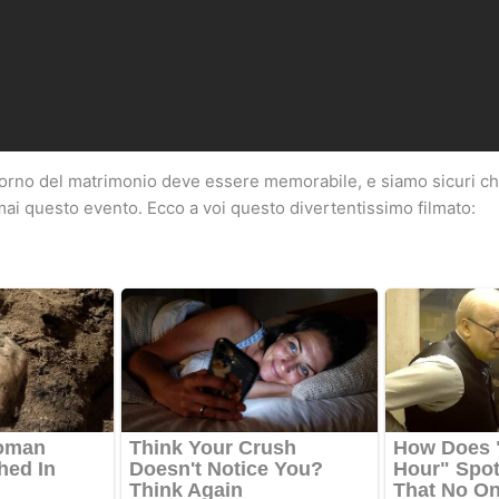
 giorno del matrimonio deve essere memorabile, e siamo sicuri che
i questo evento. Ecco a voi questo divertentissimo filmato: