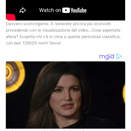
Davvero sconvolgente. E resterete ancora più sconvolti
procedendo con la visualizzazione del video…Cosa aspettate
allora? Scoprite chi c’è in cima a questa pericolosa classifica,
con ben 725000 morti l’anno!