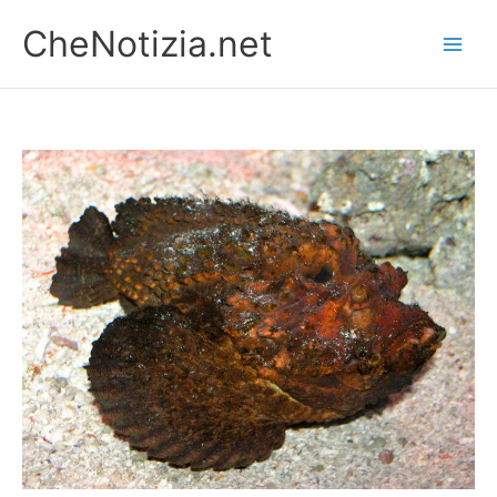
Vai
CheNotizia.net
al
contenuto