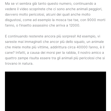
Ma se vi sembra già tanto questo numero, continuando a
vedere il video scoprirete che ci sono anche animali peggiori,
davvero molto pericolosi, alcuni dei quali anche molto
disgustosi, come ad esempio la mosca tse tse, con 9000 morti
l’anno, o l’insetto assassino che arriva a 12000.
E continuando resterete ancora più sorpresi! Ad esempio, vi
sareste mai immaginati che ancor più dello squalo, un animale
che miete molte più vittime, addirittura circa 40000 l’anno, è il
cane? Infatti, a causa dei morsi per la rabbia, il nostro amico a
quattro zampe risulta essere tra gli animali più pericolosi che si
trovano in natura.