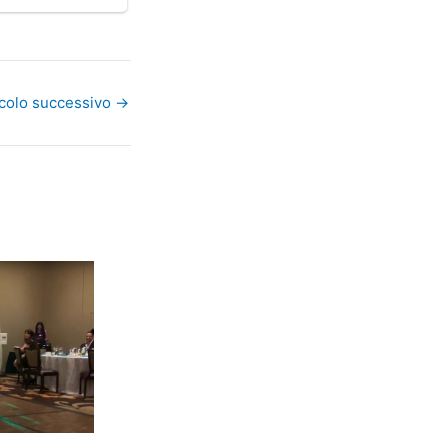
icolo successivo
→