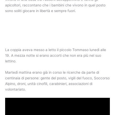
apicoltori, raccontano che i bambini che vivono in quel posto
sono soliti giocare in libertà e sempre fuori.
La coppia aveva messo a letto il piccolo Tommaso lunedì alle
19. A mezza notte si erano accorti che non era più nel suo
lettino.
Martedì mattina erano già in corso le ricerche da parte di
centinaia di persone: gente del posto, vigili del fuoco, Soccorso
Alpino, droni, unità cinofili, carabinieri, associazioni di
volontariato.