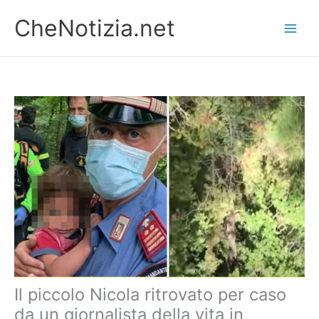
Vai
CheNotizia.net
al
contenuto
Il piccolo Nicola ritrovato per caso
da un giornalista della vita in