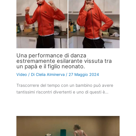
Una performance di danza
estremamente esilarante vissuta tra
un papà e il figlio neonato.
Video
/ Di
Clelia Alminerva
/
27 Maggio 2024
Trascorrere del tempo con un bambino può avere
tantissimi riscontri divertenti e uno di questi è…