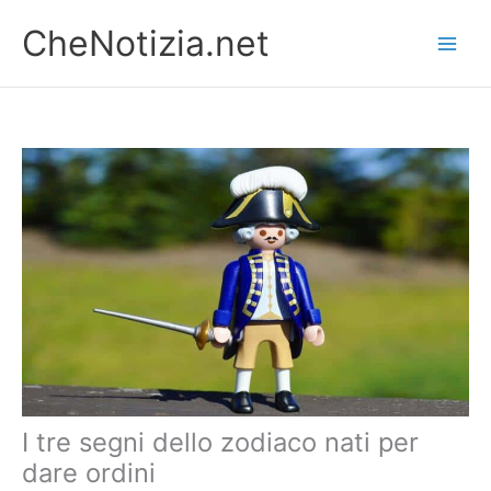
Vai
CheNotizia.net
al
contenuto
I tre segni dello zodiaco nati per
dare ordini