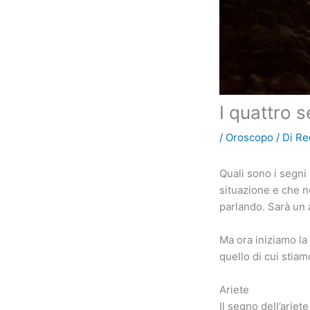
I quattro s
/
Oroscopo
/ Di
Re
Quali sono i segni 
situazione e che no
parlando. Sarà un a
Ma ora iniziamo la 
quello di cui stiamo
Ariete
Il segno dell’ariet