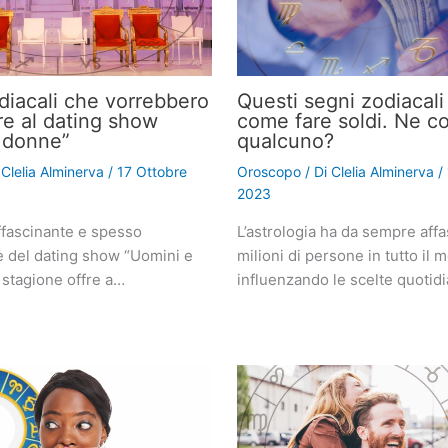
odiacali che vorrebbero
Questi segni zodiacal
re al dating show
come fare soldi. Ne c
 donne”
qualcuno?
i
Clelia Alminerva
/
17 Ottobre
Oroscopo
/ Di
Clelia Alminerva
/
2023
fascinante e spesso
L’astrologia ha da sempre affa
e del dating show “Uomini e
milioni di persone in tutto il 
 stagione offre a…
influenzando le scelte quotid