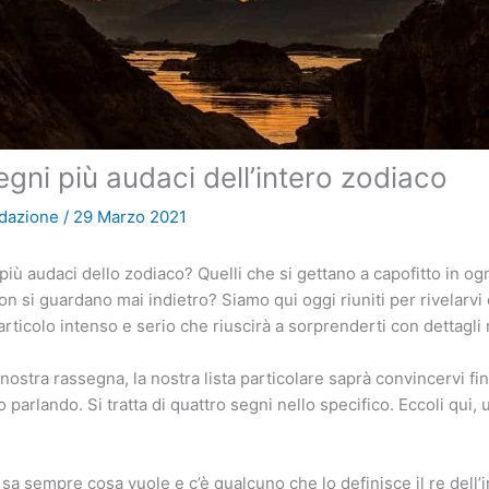
egni più audaci dell’intero zodiaco
dazione
/
29 Marzo 2021
più audaci dello zodiaco? Quelli che si gettano a capofitto in ogn
n si guardano mai indietro? Siamo qui oggi riuniti per rivelarvi 
rticolo intenso e serio che riuscirà a sorprenderti con dettagli 
nostra rassegna, la nostra lista particolare saprà convincervi fin
 parlando. Si tratta di quattro segni nello specifico. Eccoli qui, u
e sa sempre cosa vuole e c’è qualcuno che lo definisce il re dell