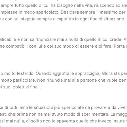
sempre tutto quello di cui ha bisogno nella vita, riuscendo ad an
omplesse in modo spericolato. Desidera sempre il massimo per sé
e con lui, si getta sempre a capofitto in ogni tipo di situazione.
aticabile e non sa rinunciare mai a nulla di quello in cui crede. A
no compatibili con lui e col suo modo di essere e di fare. Porta 
gno molto testardo. Quando aggrotta le sopracciglia, allora sta p
 molto particolare. Non rinuncia mai alle persone che vuole ben
suoi obiettivi finali.
ce di tutti, ama le situazioni più spericolate da provare e da vive
esti che prima non ha mai avuto modo di sperimentare. La maggi
si mai nulla, di solito non lo spaventa quello che invece incute 