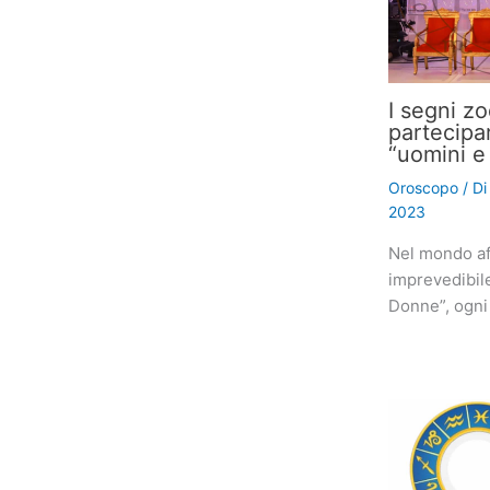
I segni z
partecipa
“uomini e
Oroscopo
/ D
2023
Nel mondo af
imprevedibil
Donne”, ogni