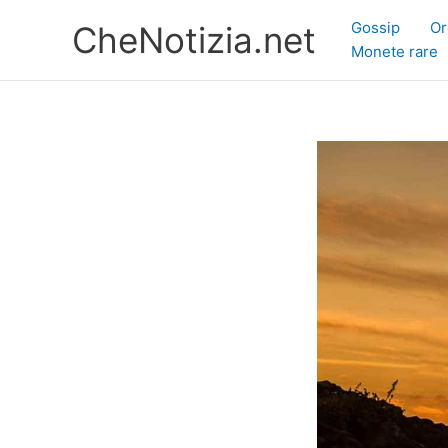
Vai
Gossip
Or
CheNotizia.net
al
Monete rare
contenuto