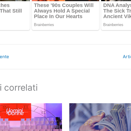
dente
Art
i correlati