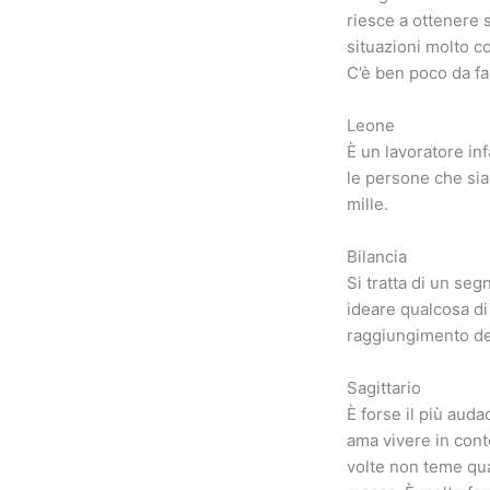
riesce a ottenere 
situazioni molto c
C’è ben poco da far
Leone
È un lavoratore inf
le persone che sia
mille.
Bilancia
Si tratta di un se
ideare qualcosa di
raggiungimento dei 
Sagittario
È forse il più auda
ama vivere in cont
volte non teme qua