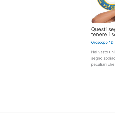
Questi se
tenere i s
Oroscopo
/ D
Nel vasto uni
segno zodiaca
peculiari che