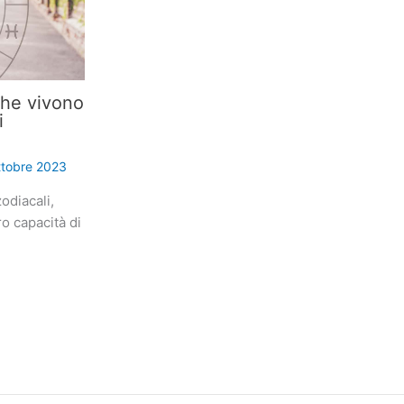
che vivono
i
ttobre 2023
odiacali,
ro capacità di