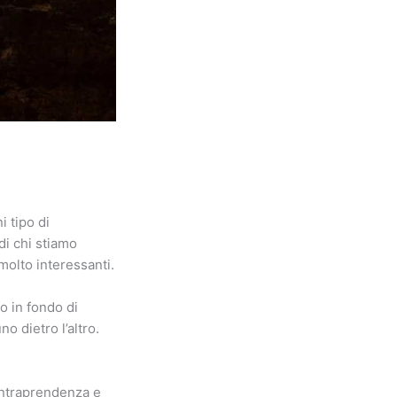
i tipo di
di chi stiamo
molto interessanti.
o in fondo di
no dietro l’altro.
’intraprendenza e