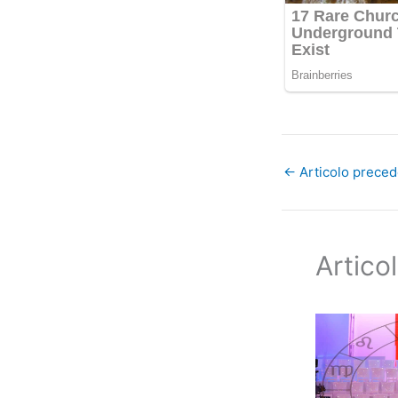
←
Articolo prece
Articol