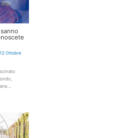
i sanno
onoscete
12 Ottobre
scinato
mondo,
iane…