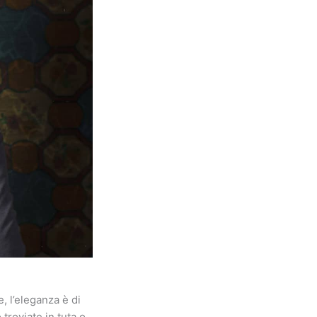
, l’eleganza è di
 troviate in tuta o