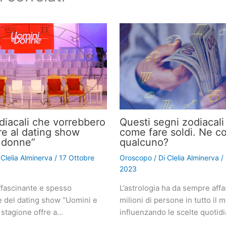
odiacali che vorrebbero
Questi segni zodiacal
re al dating show
come fare soldi. Ne c
 donne”
qualcuno?
i
Clelia Alminerva
/
17 Ottobre
Oroscopo
/ Di
Clelia Alminerva
/
2023
fascinante e spesso
L’astrologia ha da sempre affa
e del dating show “Uomini e
milioni di persone in tutto il 
 stagione offre a…
influenzando le scelte quotid