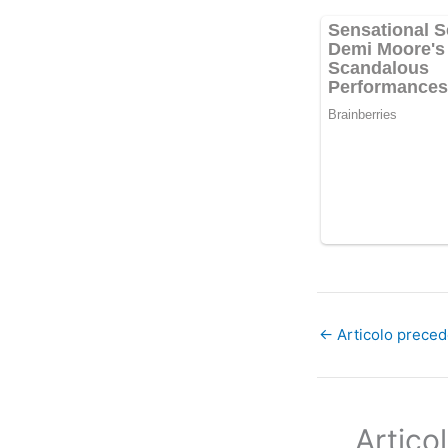
←
Articolo prece
Articol