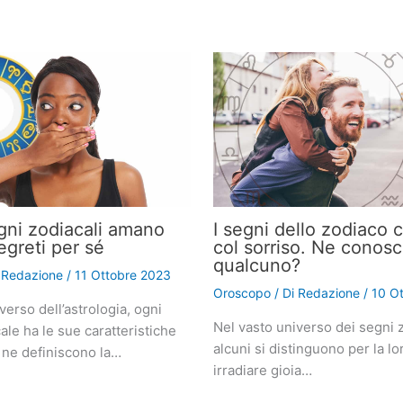
gni zodiacali amano
I segni dello zodiaco 
egreti per sé
col sorriso. Ne conosc
qualcuno?
i
Redazione
/
11 Ottobre 2023
Oroscopo
/ Di
Redazione
/
10 O
verso dell’astrologia, ogni
Nel vasto universo dei segni z
le ha le sue caratteristiche
alcuni si distinguono per la lo
 ne definiscono la…
irradiare gioia…