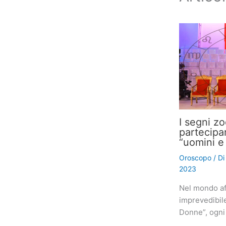
I segni z
partecipa
“uomini e
Oroscopo
/ D
2023
Nel mondo af
imprevedibil
Donne”, ogni