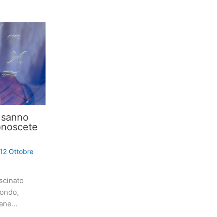
i sanno
onoscete
12 Ottobre
scinato
mondo,
iane…