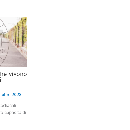
che vivono
i
ttobre 2023
odiacali,
ro capacità di