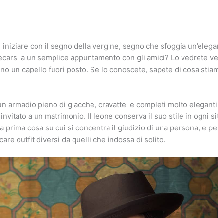
niziare con il segno della vergine, segno che sfoggia un’elegan
carsi a un semplice appuntamento con gli amici? Lo vedrete vest
 un capello fuori posto. Se lo conoscete, sapete di cosa stia
un armadio pieno di giacche, cravatte, e completi molto eleganti
nvitato a un matrimonio. Il leone conserva il suo stile in ogni s
la prima cosa su cui si concentra il giudizio di una persona, e p
re outfit diversi da quelli che indossa di solito.