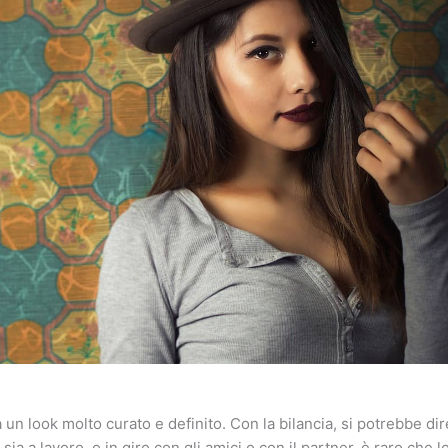
un look molto curato e definito. Con la bilancia, si potrebbe dire
ia a lavoro, o in giro con gli amici o con il partner, è raro che lo