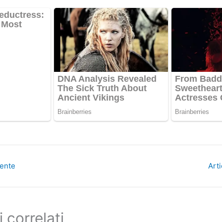
dente
Art
i correlati