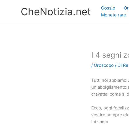
Vai
Gossip
Or
CheNotizia.net
al
Monete rare
contenuto
I 4 segni z
/
Oroscopo
/ Di
Re
Tutti noi abbiamo u
un abbigliamento s
cravatta, come si d
Ecco, oggi focaliz
vestire sempre ele
Iniziamo