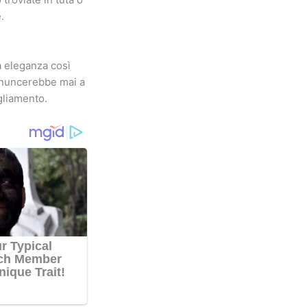
.
ua eleganza così
rinuncerebbe mai a
gliamento.