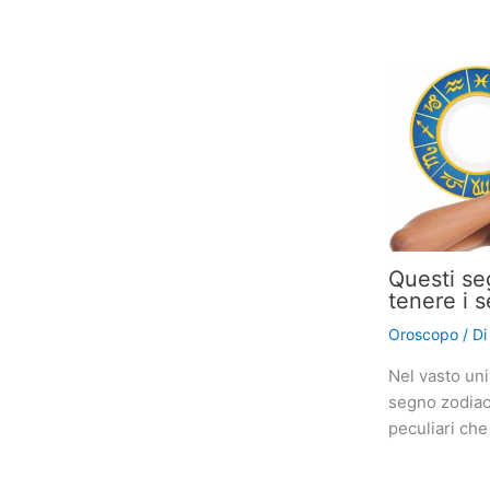
Questi se
tenere i s
Oroscopo
/ D
Nel vasto uni
segno zodiaca
peculiari che