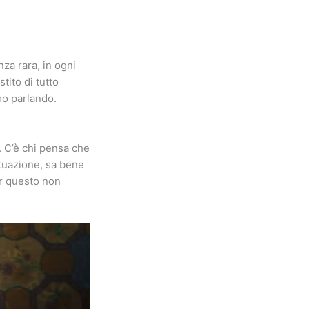
za rara, in ogni
ito di tutto
mo parlando.
. C’è chi pensa che
ituazione, sa bene
er questo non