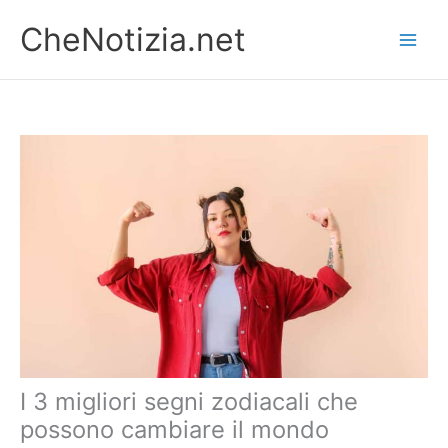
Vai
CheNotizia.net
al
contenuto
I 3 migliori segni zodiacali che
possono cambiare il mondo