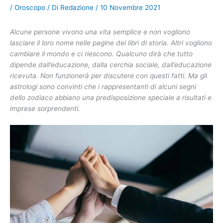
/
Oroscopo
/ Di
Redazione
/
10 Novembre 2021
Alcune persone vivono una vita semplice e non vogliono
lasciare il loro nome nelle pagine dei libri di storia. Altri vogliono
cambiare il mondo e ci riescono. Qualcuno dirà che tutto
dipende dall’educazione, dalla cerchia sociale, dall’educazione
ricevuta. Non funzionerà per discutere con questi fatti. Ma gli
astrologi sono convinti che i rappresentanti di alcuni segni
dello zodiaco abbiano una predisposizione speciale a risultati e
imprese sorprendenti.