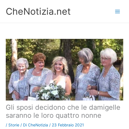
Vai
CheNotizia.net
al
contenuto
Gli sposi decidono che le damigelle
saranno le loro quattro nonne
/
Storie
/ Di
CheNotizia
/
23 Febbraio 2021