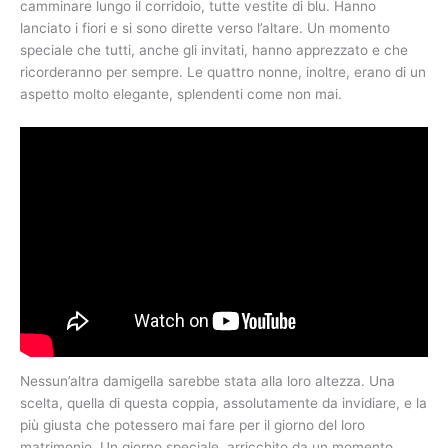
camminare lungo il corridoio, tutte vestite di blu. Hanno
lanciato i fiori e si sono dirette verso l’altare. Un momento
speciale che tutti, anche gli invitati, hanno apprezzato e che
ricorderanno per sempre. Le quattro nonne, inoltre, erano di un
aspetto molto elegante, splendenti come non mai.
Nessun’altra damigella sarebbe stata alla loro altezza. Una
scelta, quella di questa coppia, assolutamente da invidiare, e la
più giusta che potessero mai fare per il giorno del loro
matrimonio. Un giorno speciale, arricchito da un momento