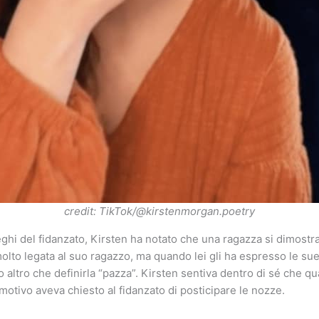
credit: TikTok/@kirstenmorgan.poetry
eghi del fidanzato, Kirsten ha notato che una ragazza si dimostr
to legata al suo ragazzo, ma quando lei gli ha espresso le sue
o altro che definirla “pazza”. Kirsten sentiva dentro di sé che q
 motivo aveva chiesto al fidanzato di posticipare le nozze.