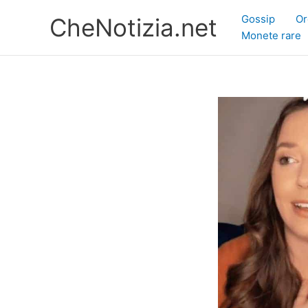
Vai
Gossip
Or
CheNotizia.net
al
Monete rare
contenuto