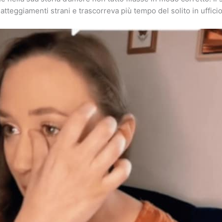
i atteggiamenti strani e trascorreva più tempo del solito in ufficio