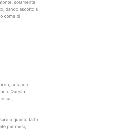
a monte, solamente
to, dando ascolto a
nio come di
iorno, notando
evano. Questa
in cui,
osare e questo fatto
ele per mesi,