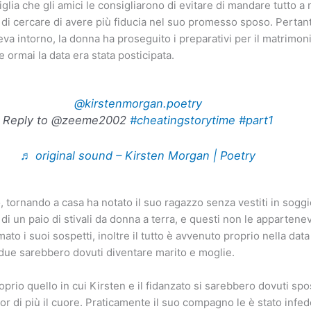
miglia che gli amici le consigliarono di evitare di mandare tutto 
 di cercare di avere più fiducia nel suo promesso sposo. Pertan
veva intorno, la donna ha proseguito i preparativi per il matrimo
 ormai la data era stata posticipata.
@kirstenmorgan.poetry
Reply to @zeeme2002
#cheatingstorytime
#part1
♬ original sound – Kirsten Morgan | Poetry
o, tornando a casa ha notato il suo ragazzo senza vestiti in sogg
di un paio di stivali da donna a terra, e questi non le apparten
to i suoi sospetti, inoltre il tutto è avvenuto proprio nella data 
 due sarebbero dovuti diventare marito e moglie.
prio quello in cui Kirsten e il fidanzato si sarebbero dovuti sp
or di più il cuore. Praticamente il suo compagno le è stato infed