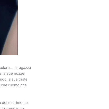
colare… la ragazza
elle sue nozze!
ndo la sua triste
, che l’uomo che
a del matrimonio
l suo compagno,