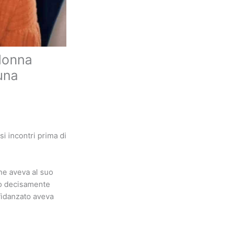
 donna
una
i incontri prima di
he aveva al suo
ano decisamente
 fidanzato aveva