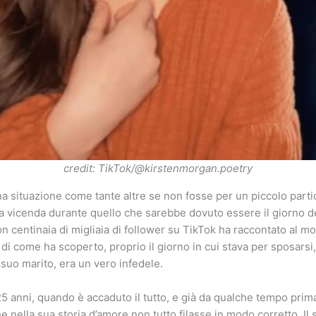
credit: TikTok/@kirstenmorgan.poetry
 situazione come tante altre se non fosse per un piccolo parti
ra vicenda durante quello che sarebbe dovuto essere il giorno d
n centinaia di migliaia di follower su TikTok ha raccontato al mo
 di come ha scoperto, proprio il giorno in cui stava per sposarsi
suo marito, era un vero infedele.
5 anni, quando è accaduto il tutto, e già da qualche tempo prim
he nella sua storia d’amore non tutto filasse in modo corretto. I