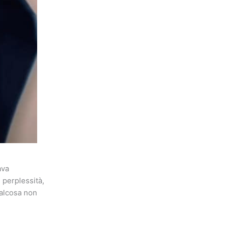
ava
 perplessità,
ualcosa non