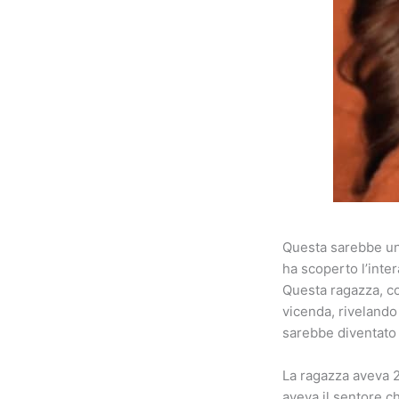
Questa sarebbe una
ha scoperto l’inte
Questa ragazza, co
vicenda, rivelando
sarebbe diventato 
La ragazza aveva 2
aveva il sentore c