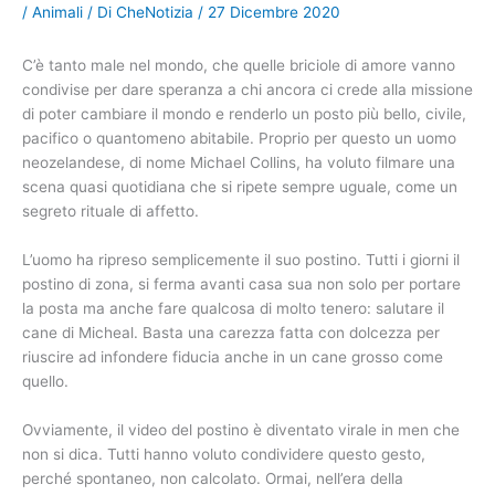
/
Animali
/ Di
CheNotizia
/
27 Dicembre 2020
C’è tanto male nel mondo, che quelle briciole di amore vanno
condivise per dare speranza a chi ancora ci crede alla missione
di poter cambiare il mondo e renderlo un posto più bello, civile,
pacifico o quantomeno abitabile. Proprio per questo un uomo
neozelandese, di nome Michael Collins, ha voluto filmare una
scena quasi quotidiana che si ripete sempre uguale, come un
segreto rituale di affetto.
L’uomo ha ripreso semplicemente il suo postino. Tutti i giorni il
postino di zona, si ferma avanti casa sua non solo per portare
la posta ma anche fare qualcosa di molto tenero: salutare il
cane di Micheal. Basta una carezza fatta con dolcezza per
riuscire ad infondere fiducia anche in un cane grosso come
quello.
Ovviamente, il video del postino è diventato virale in men che
non si dica. Tutti hanno voluto condividere questo gesto,
perché spontaneo, non calcolato. Ormai, nell’era della