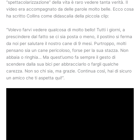
“spettacolarizzazione” della vita è raro vedere tanta verità. Il
video era accompagnato da delle parole molto belle. Ecco cosa
ha scritto Collins come didascalia della piccola clip:
“Volevo farvi vedere qualcosa di molto bello! Tutti i giorni, a
prescindere dal fatto se ci sia posta o meno, il postino si ferma
da noi per salutare il nostro cane di 9 mesi. Purtroppo, molti
pensano sia un cane pericoloso, forse per la sua stazza. Non
abbaia o ringhia… Ma quest’uomo fa sempre il gesto di
scendere dalla sua bici per abbracciarlo o fargli qualche
carezza. Non so chi sia, ma grazie. Continua così, hai di sicuro
un amico che ti aspetta qui!”.