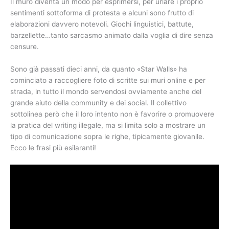
Il muro diventa un modo per esprimersi, per urlare i proprio
sentimenti sottoforma di protesta e alcuni sono frutto di
elaborazioni davvero notevoli. Giochi linguistici, battute,
barzellette…tanto sarcasmo animato dalla voglia di dire senza
censure.
Sono già passati dieci anni, da quanto «Star Walls» ha
cominciato a raccogliere foto di scritte sui muri online e per
strada, in tutto il mondo servendosi ovviamente anche del
grande aiuto della community e dei social. Il collettivo
sottolinea però che il loro intento non è favorire o promuovere
la pratica del writing illegale, ma si limita solo a mostrare un
tipo di comunicazione sopra le righe, tipicamente giovanile.
Ecco le frasi più esilaranti!