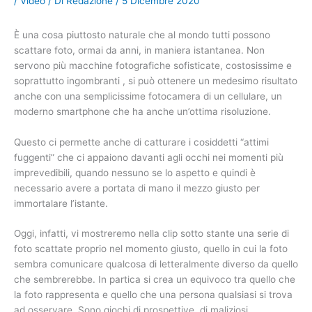
/
Video
/ Di
Redazione
/
5 Dicembre 2020
È una cosa piuttosto naturale che al mondo tutti possono
scattare foto, ormai da anni, in maniera istantanea. Non
servono più macchine fotografiche sofisticate, costosissime e
soprattutto ingombranti , si può ottenere un medesimo risultato
anche con una semplicissime fotocamera di un cellulare, un
moderno smartphone che ha anche un’ottima risoluzione.
Questo ci permette anche di catturare i cosiddetti “attimi
fuggenti” che ci appaiono davanti agli occhi nei momenti più
imprevedibili, quando nessuno se lo aspetto e quindi è
necessario avere a portata di mano il mezzo giusto per
immortalare l’istante.
Oggi, infatti, vi mostreremo nella clip sotto stante una serie di
foto scattate proprio nel momento giusto, quello in cui la foto
sembra comunicare qualcosa di letteralmente diverso da quello
che sembrerebbe. In partica si crea un equivoco tra quello che
la foto rappresenta e quello che una persona qualsiasi si trova
ad osservare. Sono giochi di prospettive, di maliziosi