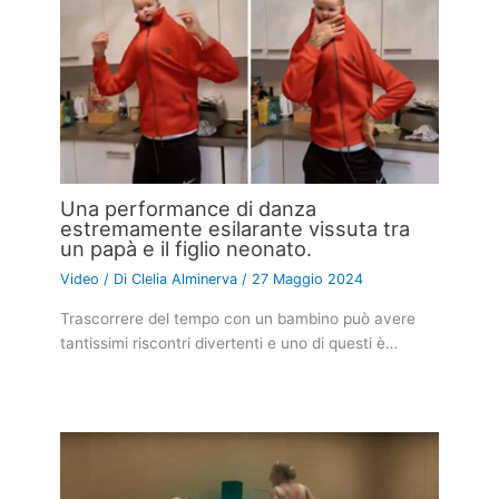
Una performance di danza
estremamente esilarante vissuta tra
un papà e il figlio neonato.
Video
/ Di
Clelia Alminerva
/
27 Maggio 2024
Trascorrere del tempo con un bambino può avere
tantissimi riscontri divertenti e uno di questi è…