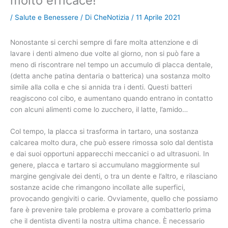
molto efficace!
/
Salute e Benessere
/ Di
CheNotizia
/
11 Aprile 2021
Nonostante si cerchi sempre di fare molta attenzione e di
lavare i denti almeno due volte al giorno, non si può fare a
meno di riscontrare nel tempo un accumulo di placca dentale,
(detta anche patina dentaria o batterica) una sostanza molto
simile alla colla e che si annida tra i denti. Questi batteri
reagiscono col cibo, e aumentano quando entrano in contatto
con alcuni alimenti come lo zucchero, il latte, l’amido…
Col tempo, la placca si trasforma in tartaro, una sostanza
calcarea molto dura, che può essere rimossa solo dal dentista
e dai suoi opportuni apparecchi meccanici o ad ultrasuoni. In
genere, placca e tartaro si accumulano maggiormente sul
margine gengivale dei denti, o tra un dente e l’altro, e rilasciano
sostanze acide che rimangono incollate alle superfici,
provocando gengiviti o carie. Ovviamente, quello che possiamo
fare è prevenire tale problema e provare a combatterlo prima
che il dentista diventi la nostra ultima chance. È necessario