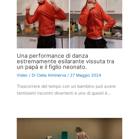
Una performance di danza
estremamente esilarante vissuta tra
un papà e il figlio neonato.
Video
/ Di
Clelia Alminerva
/
27 Maggio 2024
Trascorrere del tempo con un bambino può avere
tantissimi riscontri divertenti e uno di questi è…