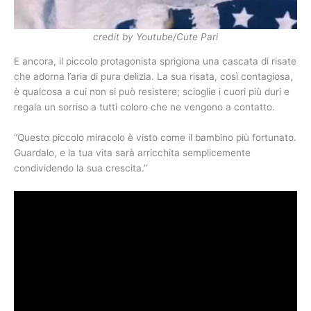
credit by Youtube/Cute Pari
E ancora, il piccolo protagonista sprigiona una cascata di risate
che adorna l’aria di pura delizia. La sua risata, così contagiosa,
è qualcosa a cui non si può resistere; scioglie i cuori più duri e
regala un sorriso a tutti coloro che ne vengono a contatto.
“Questo piccolo miracolo è visto come il bambino più fortunato.
Guardalo, e la tua vita sarà arricchita semplicemente
condividendo la sua crescita.”