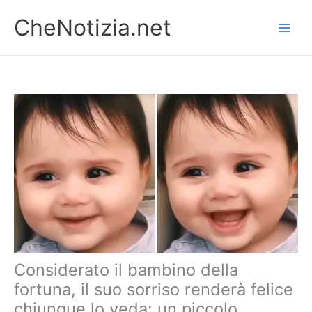
Vai
CheNotizia.net
al
contenuto
Considerato il bambino della
fortuna, il suo sorriso renderà felice
chiunque lo veda: un piccolo