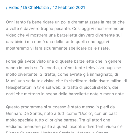
/
Video
/ Di
CheNotizia
/
12 Febbraio 2021
Ogni tanto fa bene ridere un po’ e drammatizzare la realtà che
a volte è davvero troppo pesante. Così oggi vi mostreremo un
video che vi mostrerà una barzelletta davvero divertente sui
carabinieri ma non è una delle tante quella che oggi vi
mostreremo vi farà sicuramente sbellicare dalle risate.
Forse già avete visto una di queste barzellette che in genere
vanno in onda su Telenorba, un’emittente televisiva pugliese
molto divertente. Si tratta, come avrete già immaginato, di
Mudù una seria televisiva che fa sbellicare dalle risate milioni di
telespettatori in tv e sul web. Si tratta di piccoli sketch, dei
corti che mettono in scena delle barzellette note o meno note.
Questo programma si successo è stato messo in piedi da
Gennaro De Santis, noto a tutti come “Uccio”, con un cast
molto speciale tutto di origine barese. Tra gli attori che
vediamo prendere parte a questi piccoli e divertenti video c’è
Bianca Guaccero, Umberto Sardella, Antonella Genga,