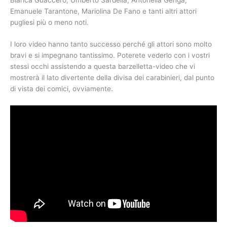
Emanuele Tarantone, Mariolina De Fano e tanti altri attori
pugliesi più o meno noti.
I loro video hanno tanto successo perché gli attori sono molto
bravi e si impegnano tantissimo. Poterete vederlo con i vostri
stessi occhi assistendo a questa barzelletta-video che vi
mostrerà il lato divertente della divisa dei carabinieri, dal punto
di vista dei comici, ovviamente.