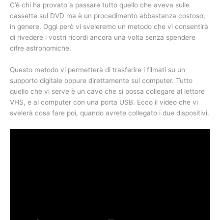
C’è chi ha provato a passare tutto quello che aveva sulle
cassette sul DVD ma è un procedimento abbastanza costoso,
in genere. Oggi però vi sveleremo un metodo che vi consentirà
di rivedere i vostri ricordi ancora una volta senza spendere
cifre astronomiche.
Questo metodo vi permetterà di trasferire i filmati su un
supporto digitale oppure direttamente sul computer. Tutto
quello che vi serve è un cavo che si possa collegare al lettore
VHS, e al computer con una porta USB. Ecco il video che vi
svelerà cosa fare poi, quando avrete collegato i due dispositivi.