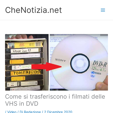
Vai
CheNotizia.net
al
contenuto
Come si trasferiscono i filmati delle
VHS in DVD
/
Video
/ Di
Redazione
/
2 Dicembre 2020