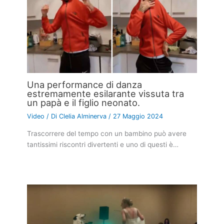
Una performance di danza
estremamente esilarante vissuta tra
un papà e il figlio neonato.
Video
/ Di
Clelia Alminerva
/
27 Maggio 2024
Trascorrere del tempo con un bambino può avere
tantissimi riscontri divertenti e uno di questi è…