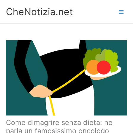
Vai
CheNotizia.net
al
contenuto
Come dimagrire senza dieta: ne
parla un famosissimo oncologo