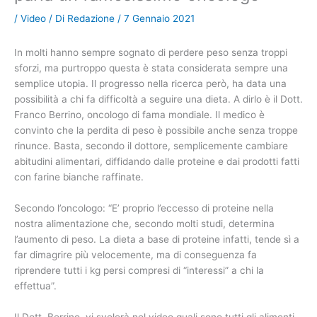
/
Video
/ Di
Redazione
/
7 Gennaio 2021
In molti hanno sempre sognato di perdere peso senza troppi
sforzi, ma purtroppo questa è stata considerata sempre una
semplice utopia. Il progresso nella ricerca però, ha data una
possibilità a chi fa difficoltà a seguire una dieta. A dirlo è il Dott.
Franco Berrino, oncologo di fama mondiale. Il medico è
convinto che la perdita di peso è possibile anche senza troppe
rinunce. Basta, secondo il dottore, semplicemente cambiare
abitudini alimentari, diffidando dalle proteine e dai prodotti fatti
con farine bianche raffinate.
Secondo l’oncologo: “E’ proprio l’eccesso di proteine nella
nostra alimentazione che, secondo molti studi, determina
l’aumento di peso. La dieta a base di proteine infatti, tende sì a
far dimagrire più velocemente, ma di conseguenza fa
riprendere tutti i kg persi compresi di “interessi” a chi la
effettua”.
Il Dott. Berrino, vi svelerà nel video quali sono tutti gli alimenti