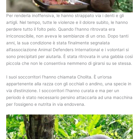
Per renderla inoffensiva, le hanno strappato via i denti e gli
artigli. Nel tempo, tutte le violenze e il dolore subito, le hanno
perdere tutto il folto pelo. Quando l’hanno ritrovata era
irriconoscibile, non aveva le sembianze di un orso. Dopo tanti
anni, la sua condizione è stata finalmente segnalata
all’associazione Animal Defenders International e i volontari si
sono precipitati per aiutarla. È stata ritrovata in una gabbia così
piccola che non le consentiva nemmeno di girarsi su se stessa.
I suoi soccorritori l’hanno chiamata Cholita. È un’orsa
appartenente alla razza con gli occhiali o andino, una specie in
via d’estinzione. I soccorritori l’hanno curata e ma per un
periodo è stato necessario persino attaccarla ad una macchina
per l’ossigeno e nutrita in via endovena.