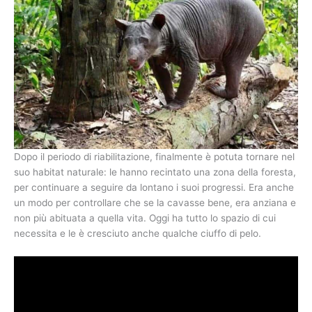
Dopo il periodo di riabilitazione, finalmente è potuta tornare nel
suo habitat naturale: le hanno recintato una zona della foresta,
per continuare a seguire da lontano i suoi progressi. Era anche
un modo per controllare che se la cavasse bene, era anziana e
non più abituata a quella vita. Oggi ha tutto lo spazio di cui
necessita e le è cresciuto anche qualche ciuffo di pelo.