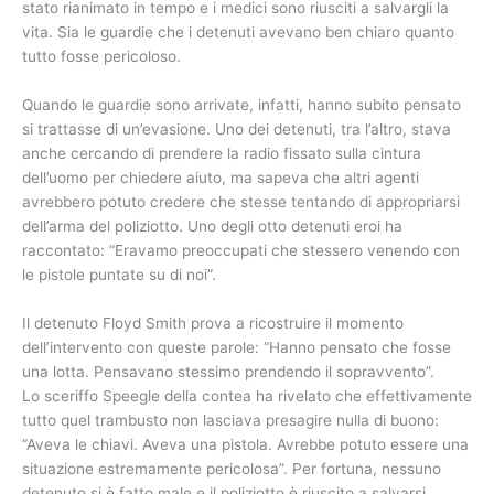
stato rianimato in tempo e i medici sono riusciti a salvargli la
vita. Sia le guardie che i detenuti avevano ben chiaro quanto
tutto fosse pericoloso.
Quando le guardie sono arrivate, infatti, hanno subito pensato
si trattasse di un’evasione. Uno dei detenuti, tra l’altro, stava
anche cercando di prendere la radio fissato sulla cintura
dell’uomo per chiedere aiuto, ma sapeva che altri agenti
avrebbero potuto credere che stesse tentando di appropriarsi
dell’arma del poliziotto. Uno degli otto detenuti eroi ha
raccontato: “Eravamo preoccupati che stessero venendo con
le pistole puntate su di noi”.
Il detenuto Floyd Smith prova a ricostruire il momento
dell’intervento con queste parole: “Hanno pensato che fosse
una lotta. Pensavano stessimo prendendo il sopravvento”.
Lo sceriffo Speegle della contea ha rivelato che effettivamente
tutto quel trambusto non lasciava presagire nulla di buono:
“Aveva le chiavi. Aveva una pistola. Avrebbe potuto essere una
situazione estremamente pericolosa”. Per fortuna, nessuno
detenuto si è fatto male e il poliziotto è riuscito a salvarsi.