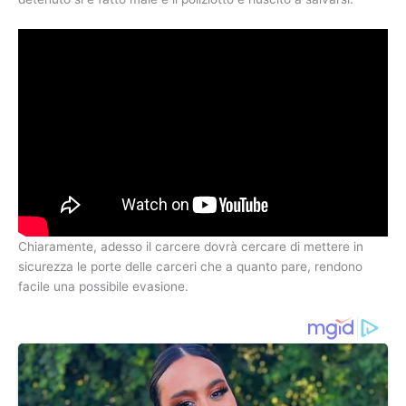
Chiaramente, adesso il carcere dovrà cercare di mettere in
sicurezza le porte delle carceri che a quanto pare, rendono
facile una possibile evasione.