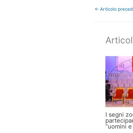
←
Articolo prece
Articol
I segni z
partecipa
“uomini e