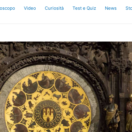
oscopo
Video
Curiosità
Test e Quiz
News
Sto