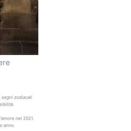
ere
 segni zodiacali
bilità.
 l’amore nel 2021.
o anno.