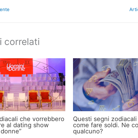
dente
Art
i correlati
odiacali che vorrebbero
Questi segni zodiacal
re al dating show
come fare soldi. Ne c
 donne”
qualcuno?