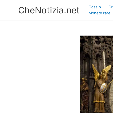
Vai
Gossip
Or
CheNotizia.net
al
Monete rare
contenuto