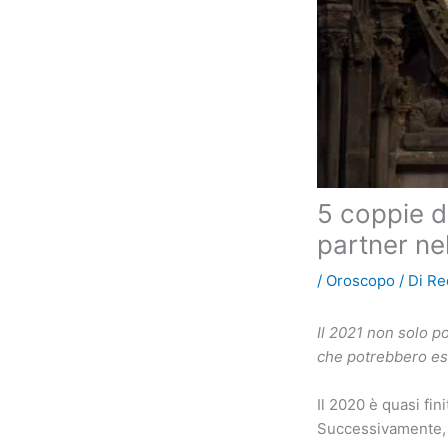
5 coppie d
partner ne
/
Oroscopo
/ Di
Re
Il 2021 non solo p
che potrebbero ess
Il 2020 è quasi fin
Successivamente, 