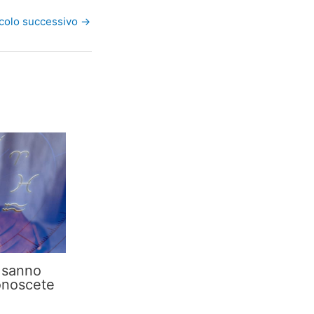
icolo successivo
→
i sanno
onoscete