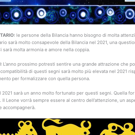
TTARIO:
le persone della Bilancia hanno bisogno di molta attenz
ttario sarà molto consapevole della Bilancia nel 2021, una questi
Ci sarà molta armonia e amore nella coppia.
:
L’anno prossimo potresti sentire una grande attrazione che p
 compatibilità di questi segni sarà molto più elevata nel 2021 rispe
mento per formalizzare con quella persona.
l 2021 sarà un anno molto fortunato per questi segni. Quella fo
. Il Leone vorrà sempre essere al centro dell’attenzione, un aspe
 e accompagnerà.