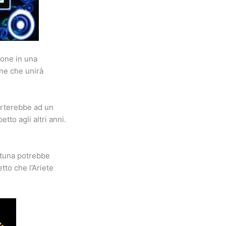
ione in una
one che unirà
orterebbe ad un
tto agli altri anni.
rtuna potrebbe
tto che l’Ariete