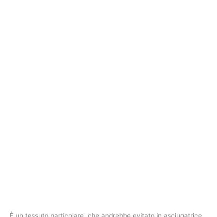
È un tessuto particolare, che andrebbe evitato in asciugatrice,