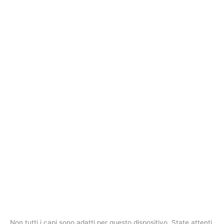
Non tutti i capi sono adatti per questo dispositivo. State attenti