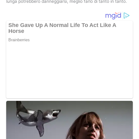
lunga potrebbero danneggiarsi, meglio farlo di tanto in tanto.