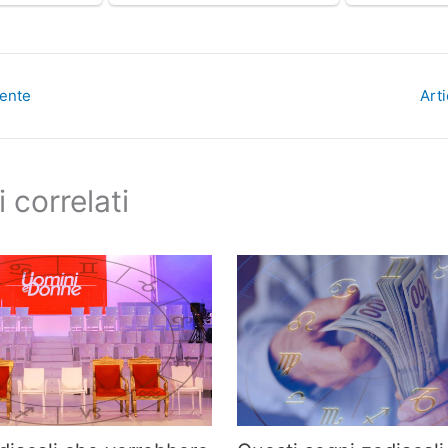
dente
Art
i correlati