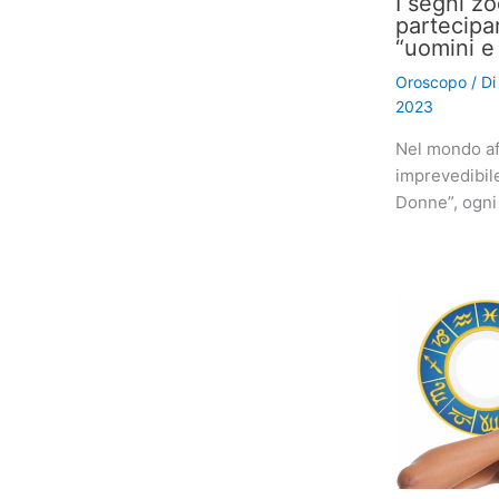
I segni z
partecipa
“uomini e
Oroscopo
/ D
2023
Nel mondo af
imprevedibil
Donne”, ogni