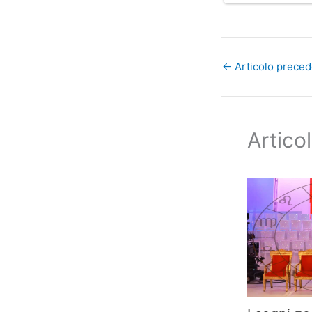
←
Articolo prece
Articol