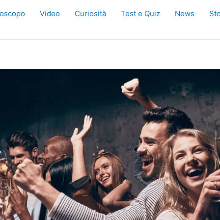
oscopo
Video
Curiosità
Test e Quiz
News
Sto