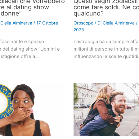
odiacali che vorrebbero
Questi segni zodiacal
re al dating show
come fare soldi. Ne c
 donne”
qualcuno?
i
Clelia Alminerva
/
17 Ottobre
Oroscopo
/ Di
Clelia Alminerva
/
2023
fascinante e spesso
L’astrologia ha da sempre affa
e del dating show “Uomini e
milioni di persone in tutto il 
 stagione offre a…
influenzando le scelte quotid