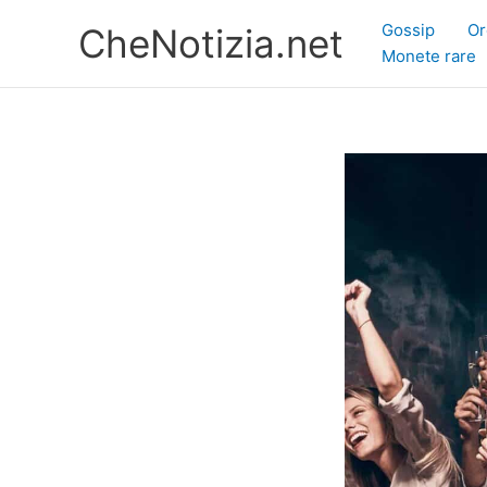
Vai
Gossip
Or
CheNotizia.net
al
Monete rare
contenuto