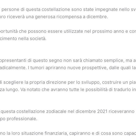
 le persone di questa costellazione sono state impegnate nello s
Toro riceverà una generosa ricompensa a dicembre.
rtunità che possono essere utilizzate nel prossimo anno e con 
scimento nella società.
ppresentanti di questo segno non sarà chiamato semplice, ma a
dicalmente. I tumori apriranno nuove prospettive, dalle quali la 
i scegliere la propria direzione per lo sviluppo, costruire un p
 lungo. Va notato che avranno tutte le possibilità di tradurlo in
i questa costellazione zodiacale nel dicembre 2021 riceveranno i 
po professionale.
nno la loro situazione finanziaria, capiranno e di cosa sono capa