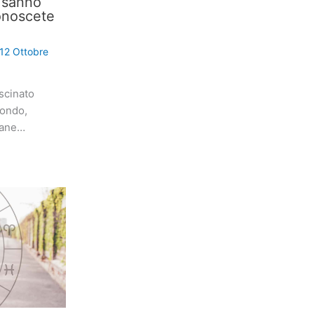
i sanno
onoscete
12 Ottobre
scinato
mondo,
iane…