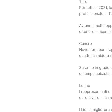
Toro
Per tutto il 2021,
professionale. Il 
Avranno molte oppo
ottenere il ricono
Cancro
Novembre per i ra
quadro cambierà ra
Saranno in grado d
di tempo abbastanza
Leone
I rappresentanti d
duro lavoro in cam
I Lions migliorera