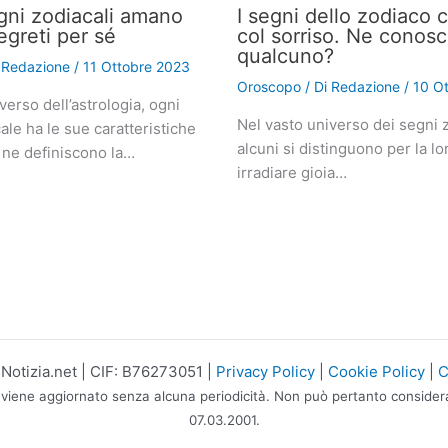
gni zodiacali amano
I segni dello zodiaco 
egreti per sé
col sorriso. Ne conosc
qualcuno?
i
Redazione
/
11 Ottobre 2023
Oroscopo
/ Di
Redazione
/
10 O
verso dell’astrologia, ogni
Nel vasto universo dei segni z
le ha le sue caratteristiche
alcuni si distinguono per la lo
 ne definiscono la…
irradiare gioia…
otizia.net | CIF: B76273051 |
Privacy Policy
|
Cookie Policy
|
C
 viene aggiornato senza alcuna periodicità. Non può pertanto considerars
07.03.2001.