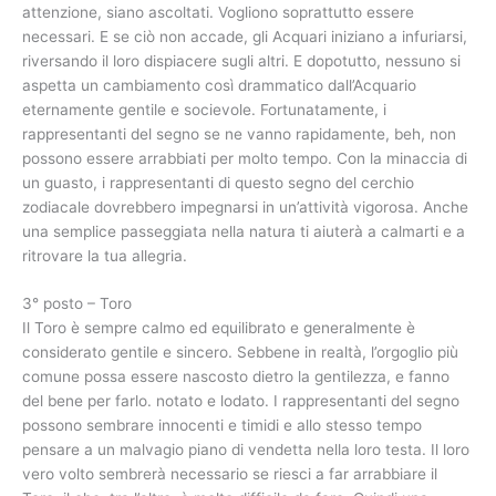
attenzione, siano ascoltati. Vogliono soprattutto essere
necessari. E se ciò non accade, gli Acquari iniziano a infuriarsi,
riversando il loro dispiacere sugli altri. E dopotutto, nessuno si
aspetta un cambiamento così drammatico dall’Acquario
eternamente gentile e socievole. Fortunatamente, i
rappresentanti del segno se ne vanno rapidamente, beh, non
possono essere arrabbiati per molto tempo. Con la minaccia di
un guasto, i rappresentanti di questo segno del cerchio
zodiacale dovrebbero impegnarsi in un’attività vigorosa. Anche
una semplice passeggiata nella natura ti aiuterà a calmarti e a
ritrovare la tua allegria.
3° posto – Toro
Il Toro è sempre calmo ed equilibrato e generalmente è
considerato gentile e sincero. Sebbene in realtà, l’orgoglio più
comune possa essere nascosto dietro la gentilezza, e fanno
del bene per farlo. notato e lodato. I rappresentanti del segno
possono sembrare innocenti e timidi e allo stesso tempo
pensare a un malvagio piano di vendetta nella loro testa. Il loro
vero volto sembrerà necessario se riesci a far arrabbiare il