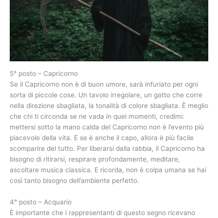
5° posto – Capricorno
Se il Capricorno non è di buon umore, sarà infuriato per ogni
sorta di piccole cose. Un tavolo irregolare, un gatto che corre
nella direzione sbagliata, la tonalità di colore sbagliata. È meglio
che chi ti circonda se ne vada in quei momenti, credimi:
mettersi sotto la mano calda del Capricorno non è l’evento più
piacevole della vita. E se è anche il capo, allora è più facile
scomparire del tutto. Per liberarsi dalla rabbia, il Capricorno ha
bisogno di ritirarsi, respirare profondamente, meditare,
ascoltare musica classica. E ricorda, non è colpa umana se hai
così tanto bisogno dell’ambiente perfetto.
4° posto – Acquario
È importante che i rappresentanti di questo segno ricevano