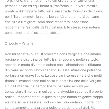
Toro, il che, tra l’altro, è molto difficile da fare. Quindi una
persona dolce ed equilibrata si trasforma in un vero mostro,
pronto a distruggere tutto sulla sua strada. Consiglio del giorno
per il Toro: ammetti la semplice verità che non tutti pensano
che tu sia il migliore. Ambizione moderata, abbassare
leggermente l’asticella dell’autostima. E tu stesso non noterai
come smetterai di essere arrabbiato.
2° posto – Vergine
Non mi aspettavo, eh? Il problema con i Vergine è che amano
l’ordine e la disciplina perfetti. E si arrabbiano molto se tutto
accade in modo diverso e coloro che li circondano si rifiutano
di vivere secondo il loro scenario. Questa situazione potrebbe
portare a un grave litigio. La cosa più interessante è che molti
tiranni e invasori sono nati sotto la costellazione della Vergine.
Fin dall’infanzia, nel tempo libero, pensano ai piani per
conquistare il mondo in cui ognuno vivrebbe secondo il proprio
ordine.I rappresentanti di questo segno hanno esigenze troppo
elevate su se stessi e su coloro che li circondano. Inoltre, non
sanno ammettere la propria colpa e perdonare gli altri. Ma