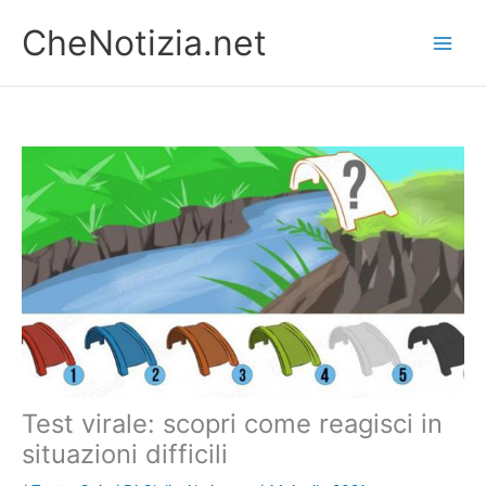
Vai
CheNotizia.net
al
contenuto
Test virale: scopri come reagisci in
situazioni difficili