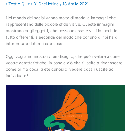
/
Test e Quiz
/ Di
CheNotizia
/
18 Aprile 2021
Nel mondo dei social vanno molto di moda le immagini che
rappresentano delle piccole sfide visive. Queste immagini
mostrano degli oggetti, che possono essere visti in modi del
tutto differenti, a seconda del modo che ognuno di noi ha di
interpretare determinate cose.
Oggi vogliamo mostrarvi un disegno, che può rivelare alcune
vostre caratteristiche, in base a ciò che riuscite a riconoscere
come prima cosa. Siete curiosi di vedere cosa riuscite ad
individuare?