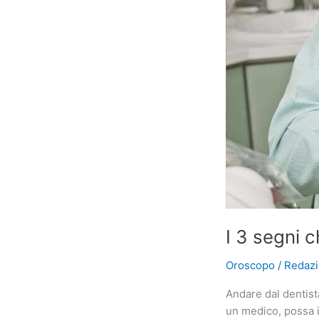
I 3 segni 
Oroscopo
/
Redaz
Andare dal dentis
un medico, possa i