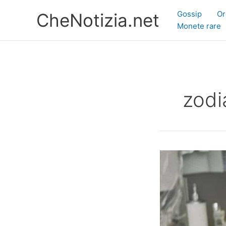
Vai
Gossip
Or
CheNotizia.net
al
Monete rare
contenuto
zodi