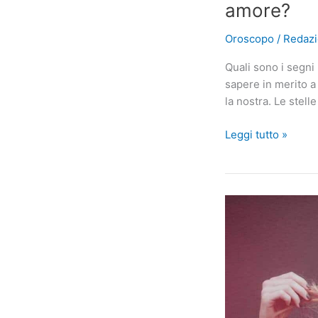
amore?
Oroscopo
/
Redaz
Quali sono i segni
sapere in merito a 
la nostra. Le stell
Quale
Leggi tutto »
segno
zodiacale
è
più
compatibile
con
i
Pesci
in
amore?