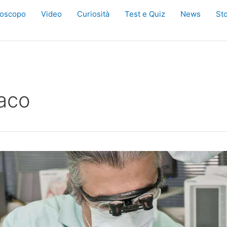
oscopo
Video
Curiosità
Test e Quiz
News
Sto
aco