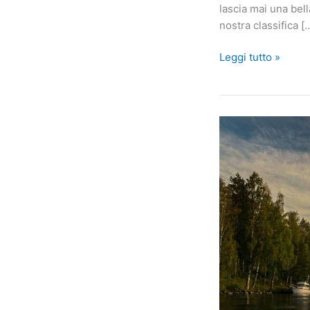
lascia mai una bel
nostra classifica [
I
Leggi tutto »
3
segni
che
hanno
più
paura
di
andare
dal
dentista