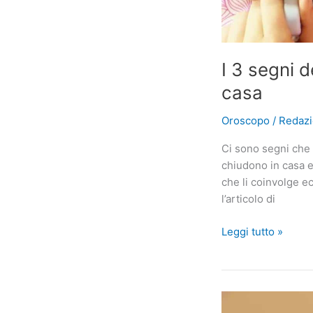
I 3 segni 
casa
Oroscopo
/
Redaz
Ci sono segni che 
chiudono in casa e
che li coinvolge e
l’articolo di
I
Leggi tutto »
3
segni
dello
zodiaco