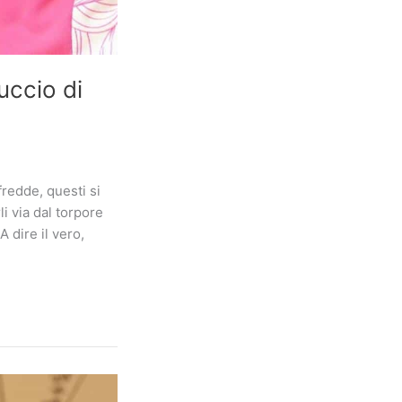
uccio di
fredde, questi si
i via dal torpore
 dire il vero,