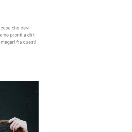
i cose che devi
amo pronti a dirti
, magari fra questi