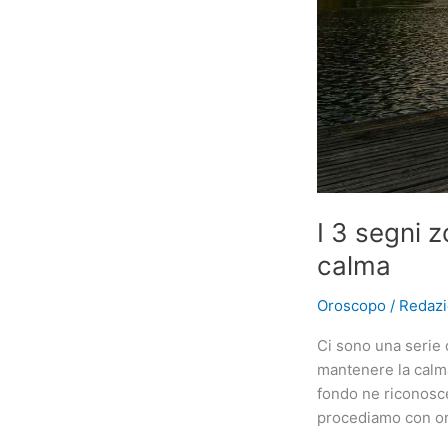
I 3 segni 
calma
Oroscopo
/
Redaz
Ci sono una serie 
mantenere la calma,
fondo ne riconoscer
procediamo con o