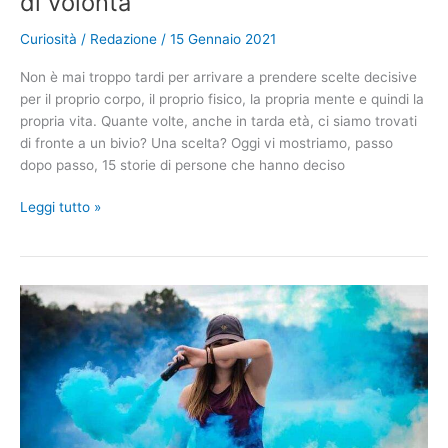
di volontà
Curiosità
/
Redazione
/
15 Gennaio 2021
Non è mai troppo tardi per arrivare a prendere scelte decisive
per il proprio corpo, il proprio fisico, la propria mente e quindi la
propria vita. Quante volte, anche in tarda età, ci siamo trovati
di fronte a un bivio? Una scelta? Oggi vi mostriamo, passo
dopo passo, 15 storie di persone che hanno deciso
12
Leggi tutto »
Foto
di
Prima
e
dopo
di
persone
hanno
dimostrato
una