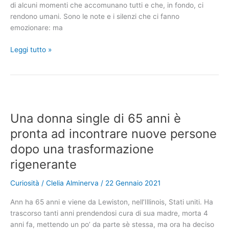
di alcuni momenti che accomunano tutti e che, in fondo, ci
rendono umani. Sono le note e i silenzi che ci fanno
emozionare: ma
Comincia
Leggi tutto »
a
suonare
la
chitarra
e
Una donna single di 65 anni è
attira
l’attenzione
pronta ad incontrare nuove persone
di
dopo una trasformazione
tante
rigenerante
persone:
ecco
Curiosità
/
Clelia Alminerva
/
22 Gennaio 2021
perché
Ann ha 65 anni e viene da Lewiston, nell’Illinois, Stati uniti. Ha
trascorso tanti anni prendendosi cura di sua madre, morta 4
anni fa, mettendo un po’ da parte sè stessa, ma ora ha deciso