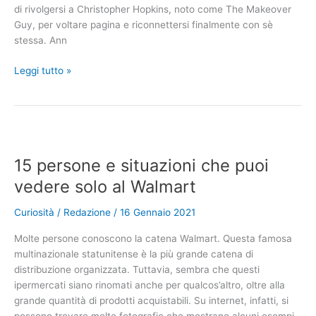
di rivolgersi a Christopher Hopkins, noto come The Makeover
Guy, per voltare pagina e riconnettersi finalmente con sè
stessa. Ann
Una
Leggi tutto »
donna
single
di
65
anni
15 persone e situazioni che puoi
è
pronta
vedere solo al Walmart
ad
incontrare
Curiosità
/
Redazione
/
16 Gennaio 2021
nuove
Molte persone conoscono la catena Walmart. Questa famosa
persone
multinazionale statunitense è la più grande catena di
dopo
distribuzione organizzata. Tuttavia, sembra che questi
una
ipermercati siano rinomati anche per qualcos’altro, oltre alla
trasformazione
grande quantità di prodotti acquistabili. Su internet, infatti, si
rigenerante