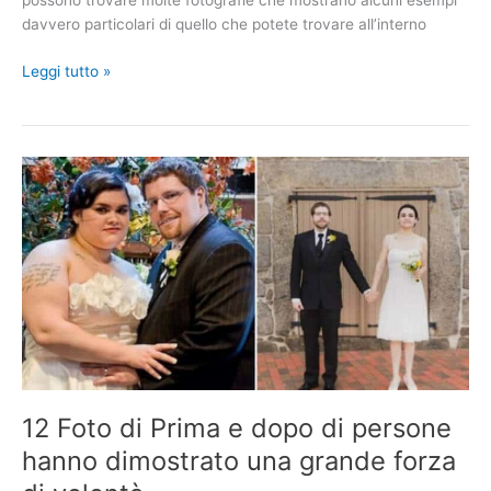
possono trovare molte fotografie che mostrano alcuni esempi
davvero particolari di quello che potete trovare all’interno
15
Leggi tutto »
persone
e
situazioni
che
puoi
vedere
solo
al
Walmart
12 Foto di Prima e dopo di persone
hanno dimostrato una grande forza