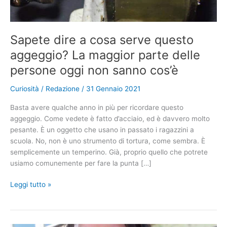
Sapete dire a cosa serve questo
aggeggio? La maggior parte delle
persone oggi non sanno cos’è
Curiosità
/
Redazione
/
31 Gennaio 2021
Basta avere qualche anno in più per ricordare questo
aggeggio. Come vedete è fatto d’acciaio, ed è davvero molto
pesante. È un oggetto che usano in passato i ragazzini a
scuola. No, non è uno strumento di tortura, come sembra. È
semplicemente un temperino. Già, proprio quello che potrete
usiamo comunemente per fare la punta […]
Sapete
Leggi tutto »
dire
a
cosa