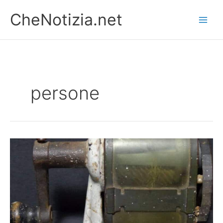
Vai
CheNotizia.net
al
contenuto
persone