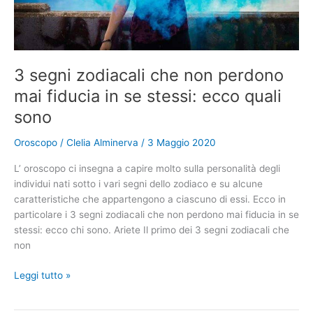
grande
forza
di
volontà
3 segni zodiacali che non perdono
mai fiducia in se stessi: ecco quali
sono
Oroscopo
/
Clelia Alminerva
/
3 Maggio 2020
L’ oroscopo ci insegna a capire molto sulla personalità degli
individui nati sotto i vari segni dello zodiaco e su alcune
caratteristiche che appartengono a ciascuno di essi. Ecco in
particolare i 3 segni zodiacali che non perdono mai fiducia in se
stessi: ecco chi sono. Ariete Il primo dei 3 segni zodiacali che
non
3
Leggi tutto »
segni
zodiacali