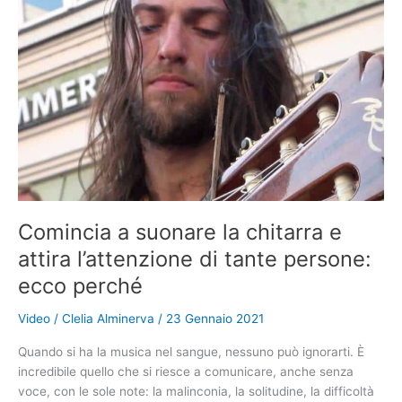
serve
questo
aggeggio?
La
maggior
parte
delle
persone
oggi
non
sanno
cos’è
Comincia a suonare la chitarra e
attira l’attenzione di tante persone:
ecco perché
Video
/
Clelia Alminerva
/
23 Gennaio 2021
Quando si ha la musica nel sangue, nessuno può ignorarti. È
incredibile quello che si riesce a comunicare, anche senza
voce, con le sole note: la malinconia, la solitudine, la difficoltà