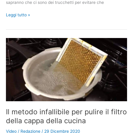
sapranno che ci sono dei trucchetti per evitare che
Posiziona
Leggi tutto »
un
cubetto
di
ghiaccio
su
un
hamburger.
Ecco
il
motivo
Il metodo infallibile per pulire il filtro
della cappa della cucina
Video
/
Redazione
/
29 Dicembre 2020