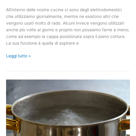
All’interno delle nostre cucine ci sono degli elettrodomestici
che utilizziamo giornalmente, mentre ne esistono altri che
vengono usati molto di rado. Alcuni invece vengono utilizzati
anche più volte al giorno e proprio non possiamo farne a meno;
come ad esempio la cappa posizionata sopra il piano cottura.
La sua funzione è quella di aspirare e
Il
Leggi tutto »
metodo
infallibile
per
pulire
il
filtro
della
cappa
della
cucina