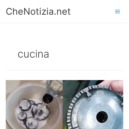
Vai
CheNotizia.net
al
contenuto
cucina