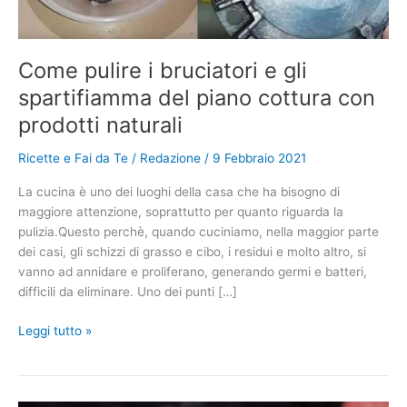
Come pulire i bruciatori e gli
spartifiamma del piano cottura con
prodotti naturali
Ricette e Fai da Te
/
Redazione
/
9 Febbraio 2021
La cucina è uno dei luoghi della casa che ha bisogno di
maggiore attenzione, soprattutto per quanto riguarda la
pulizia.Questo perchè, quando cuciniamo, nella maggior parte
dei casi, gli schizzi di grasso e cibo, i residui e molto altro, si
vanno ad annidare e proliferano, generando germi e batteri,
difficili da eliminare. Uno dei punti […]
Come
Leggi tutto »
pulire
i
bruciatori