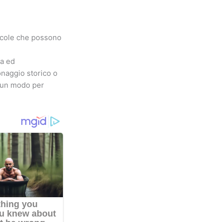
iccole che possono
za ed
naggio storico o
è un modo per