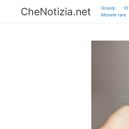
Vai
Gossip
Or
CheNotizia.net
al
Monete rare
contenuto