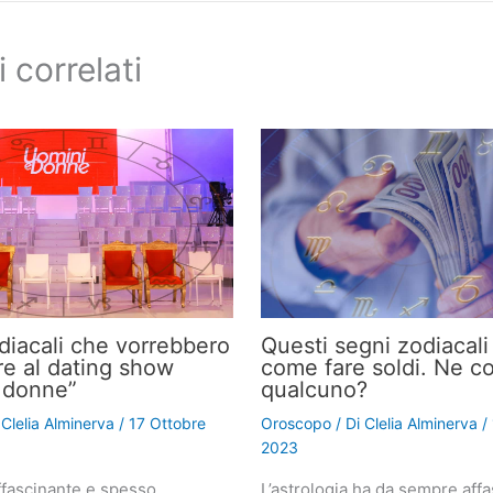
i correlati
odiacali che vorrebbero
Questi segni zodiacal
re al dating show
come fare soldi. Ne c
 donne”
qualcuno?
i
Clelia Alminerva
/
17 Ottobre
Oroscopo
/ Di
Clelia Alminerva
/
2023
fascinante e spesso
L’astrologia ha da sempre affa