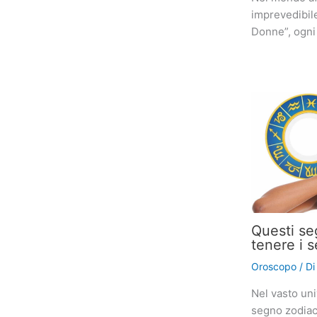
imprevedibil
Donne”, ogni
Questi se
tenere i s
Oroscopo
/ D
Nel vasto uni
segno zodiaca