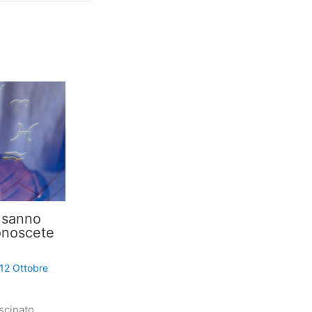
i sanno
onoscete
12 Ottobre
scinato