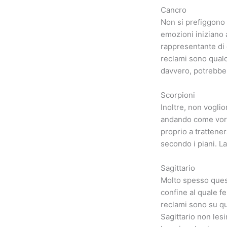
Cancro
Non si prefiggono u
emozioni iniziano a
rappresentante di 
reclami sono qualc
davvero, potrebbe 
Scorpioni
Inoltre, non vogli
andando come vorr
proprio a tratteners
secondo i piani. La
Sagittario
Molto spesso queste
confine al quale fe
reclami sono su qu
Sagittario non les