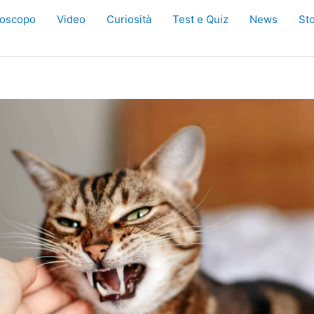
oscopo
Video
Curiosità
Test e Quiz
News
Sto