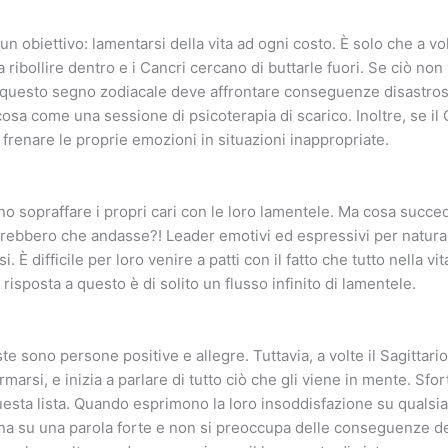
n obiettivo: lamentarsi della vita ad ogni costo. È solo che a vol
 ribollire dentro e i Cancri cercano di buttarle fuori. Se ciò non v
questo segno zodiacale deve affrontare conseguenze disastrose
osa come una sessione di psicoterapia di scarico. Inoltre, se il
frenare le proprie emozioni in situazioni inappropriate.
ono sopraffare i propri cari con le loro lamentele. Ma cosa succe
ebbero che andasse?! Leader emotivi ed espressivi per natura
i. È difficile per loro venire a patti con il fatto che tutto nella 
 risposta a questo è di solito un flusso infinito di lamentele.
 sono persone positive e allegre. Tuttavia, a volte il Sagittario 
rmarsi, e inizia a parlare di tutto ciò che gli viene in mente. Sfo
esta lista. Quando esprimono la loro insoddisfazione su qualsias
ina su una parola forte e non si preoccupa delle conseguenze del