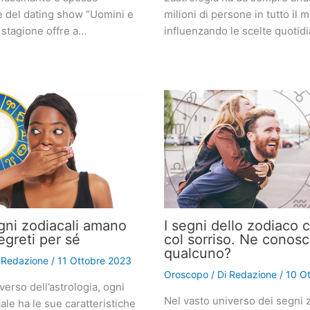
e del dating show “Uomini e
milioni di persone in tutto il 
 stagione offre a…
influenzando le scelte quotid
gni zodiacali amano
I segni dello zodiaco 
egreti per sé
col sorriso. Ne conosc
qualcuno?
i
Redazione
/
11 Ottobre 2023
Oroscopo
/ Di
Redazione
/
10 O
verso dell’astrologia, ogni
Nel vasto universo dei segni z
le ha le sue caratteristiche