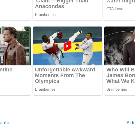
dente
Art