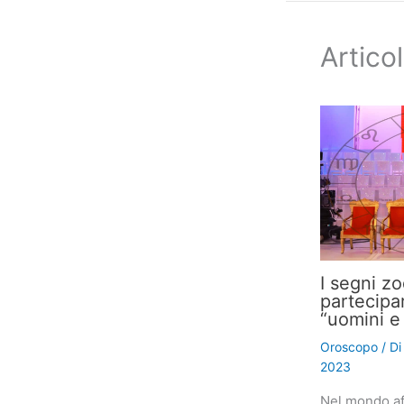
Articol
I segni z
partecipa
“uomini e
Oroscopo
/ D
2023
Nel mondo af