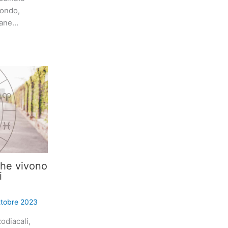
mondo,
iane…
che vivono
i
ttobre 2023
odiacali,