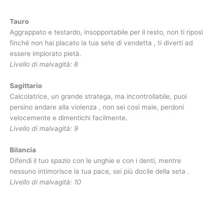
Leone
Con te non c’è nessun altro, non dai una risposta al no,
aggrappandoti al punto di dominio, come un buon leone , fai
capire fin dall’inizio chi è il capo.
Livello di malvagità: 6
Ariete
In uno stato alterato sei arrabbiato e irascibile, non misuri le
conseguenze delle tue azioni, né l’intensità delle tue parole ,
ma quando la rabbia passa, arriva il rimpianto.
Livello di malvagità: 7