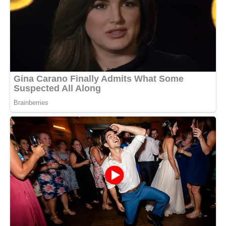
Tauro
Aggrappato e testardo, insopportabile per il resto, non ti riposi
finché non hai placato la tua sete di vendetta , ti diverti ad
essere implorato pietà.
Livello di malvagità: 8
Sagittario
Calcolatrice, un grande stratega, ma incontrollabile, puoi
persino andare alla violenza , non sei così male, perdoni