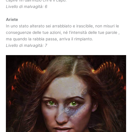
Capricorno
Freddo come il ghiaccio, con orgoglio incrollabile , ti piace
vedere la sofferenza e l’elemosina , non hai pietà quando si
tratta di combattere.
Livello di malvagità: 4.
Gemelli
Estremo in tutto, per il bene sei molto buono, per il cattivo sei
veleno , se ti trattano male viene fuori il tuo lato cattivo.
Livello di malvagità: 5