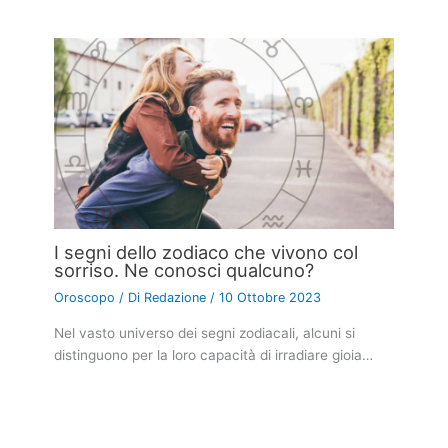
I segni zodiacali che vorrebbero
partecipare al dating show “uomini e
donne”
Oroscopo
/ Di
Clelia Alminerva
/
17 Ottobre 2023
Nel mondo affascinante e spesso imprevedibile del
dating show “Uomini e Donne”, ogni stagione offre
a…