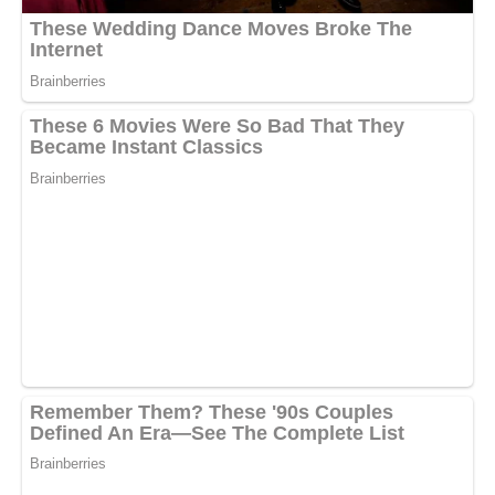
velocemente e dimentichi facilmente.
Livello di malvagità: 9
Bilancia
Difendi il tuo spazio con le unghie e con i denti, mentre
nessuno intimorisce la tua pace, sei più docile della seta .
Livello di malvagità: 10
Vergine
Chiedete rispetto per ciò che è vostro, se qualcuno osa, state
attenti ! , una vergine arrabbiata combatte con le unghie e con
i denti.
Livello di malvagità: 11
Acquario