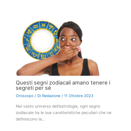
←
Articolo precedente
Articolo successivo
→
Articoli correlati