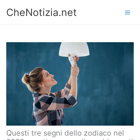
Vai
CheNotizia.net
al
contenuto
Questi tre segni dello zodiaco nel