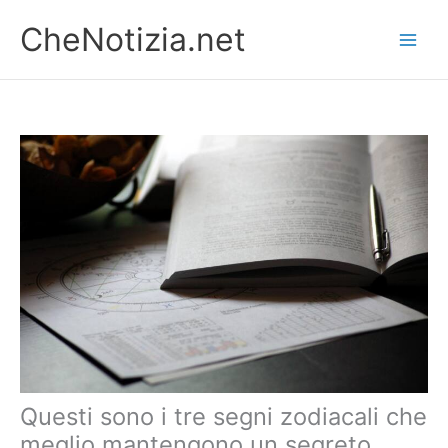
Vai
CheNotizia.net
al
contenuto
Questi sono i tre segni zodiacali che
meglio mantengono un segreto