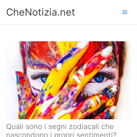
Vai
CheNotizia.net
al
contenuto
Quali sono i segni zodiacali che
nascondono i propri sentimenti?