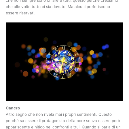
che non sempre sono chiare a tutti: questo perché crediamo
che alle volte tutto ci sia dovuto. Ma alcuni preferiscono
essere riservati.
Cancro
Altro segno che non rivela mai i propri sentimenti. Questo
perché sa essere il protagonista dell’amore senza essere però
appariscente e nitido nei confronti altrui. Quando si parla di un