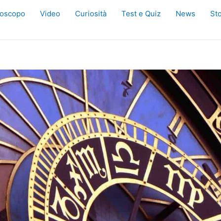
oscopo
Video
Curiosità
Test e Quiz
News
Sto