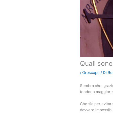
Quali sono
/
Oroscopo
/ Di
Re
Sembra che, grazie 
tendono maggiormen
Che sia per evitare
davvero impossibile