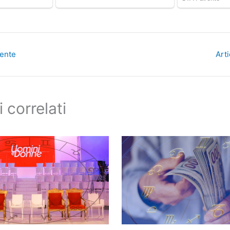
dente
Art
i correlati