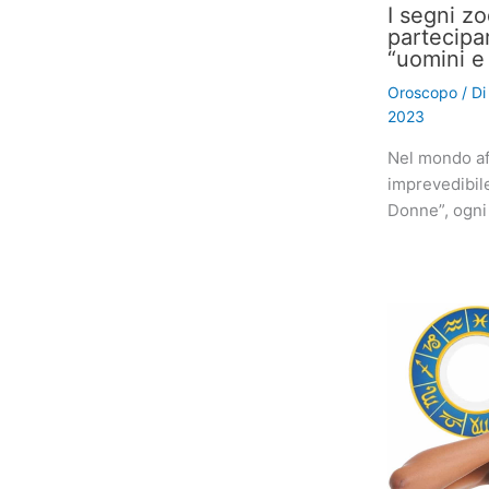
I segni z
partecipa
“uomini e
Oroscopo
/ D
2023
Nel mondo af
imprevedibil
Donne”, ogni