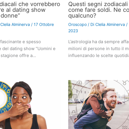
odiacali che vorrebbero
Questi segni zodiacal
re al dating show
come fare soldi. Ne c
 donne”
qualcuno?
i
Clelia Alminerva
/
17 Ottobre
Oroscopo
/ Di
Clelia Alminerva
/
2023
fascinante e spesso
L’astrologia ha da sempre affa
e del dating show “Uomini e
milioni di persone in tutto il 
 stagione offre a…
influenzando le scelte quotid