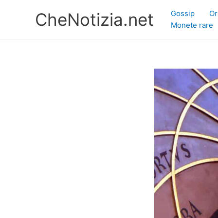
Vai
Gossip
Or
CheNotizia.net
al
Monete rare
contenuto