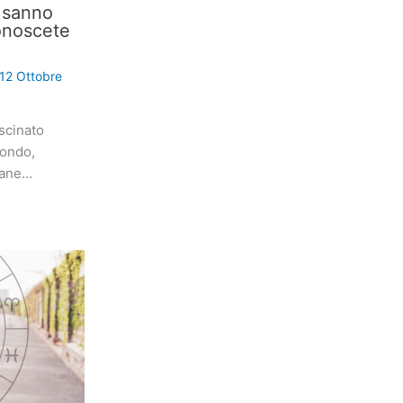
i sanno
onoscete
12 Ottobre
scinato
mondo,
iane…