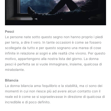
Pesci
Le persone nate sotto questo segno non hanno proprio i piedi
per terra, a dire il vero. In tante occasioni è come se fossero
scollegate da tutto e per questo sognano una marea di cose
infinite in relazione ai sogni e alle realtà che vivono. Per questo
motivo, appartengono alla nostra lista del giorno. La donna
pesci è perfetta se si vuole immaginare, insieme, qualcosa di
mirabolante.
Bilancia
La donna bilancia ama l’equilibrio e la stabilità, ma ci sono dei
momenti in cui non riesce più ad avere alcun contatto con il
reale ed è come se si sopraelevasse in direzione di qualcosa di
incredibile e di poco definito.