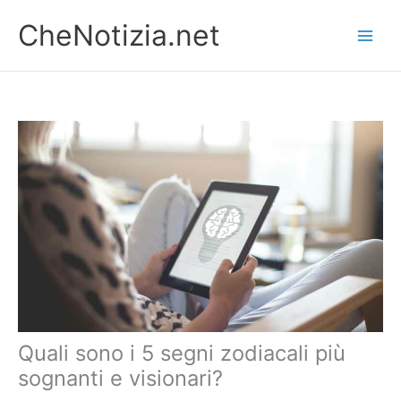
Vai
CheNotizia.net
al
contenuto
Quali sono i 5 segni zodiacali più
sognanti e visionari?