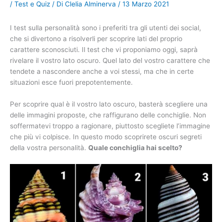
/
Test e Quiz
/ Di
Clelia Alminerva
/
13 Marzo 2021
I test sulla personalità sono i preferiti tra gli utenti dei social,
che si divertono a risolverli per scoprire lati del proprio
carattere sconosciuti. Il test che vi proponiamo oggi, saprà
rivelare il vostro lato oscuro. Quel lato del vostro carattere che
tendete a nascondere anche a voi stessi, ma che in certe
situazioni esce fuori prepotentemente.
Per scoprire qual è il vostro lato oscuro, basterà scegliere una
delle immagini proposte, che raffigurano delle conchiglie. Non
soffermatevi troppo a ragionare, piuttosto scegliete l’immagine
che più vi colpisce. In questo modo scoprirete oscuri segreti
della vostra personalità.
Quale conchiglia hai scelto?