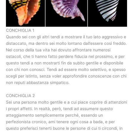
CONCHIGLIA 1
Quando sei con gli altri tendi a mostrare il tuo lato aggressivo e
distaccato, ma dentro sei molto lontano dall’essere così freddo.
Nel corso della tua vita hai dovuto affrontare numerosi
ostacoli, che ti hanno fatto perdere fiducia nel prossimo, e per
questo tendi a non mostrarti fin da subito gentile e disponibile
con chi non conosci. Tendi ad essere molto selettivo, e spesso
scegli per istinto, senza voler approfondire conoscenze con chi
non reputi abbastanza simpatico.
CONCHIGLIA 2
Sei una persona molto gentile e a cui piace coprire di attenzioni
i propri affetti. In realtà, però, tendi ad assumere questo
atteggiamento semplicemente perché, essendo un
perfezionista cronico, ami tenere ogni cosa a bada, e per
questo preferisci tenerti buone le persone di cui ti circondi, in