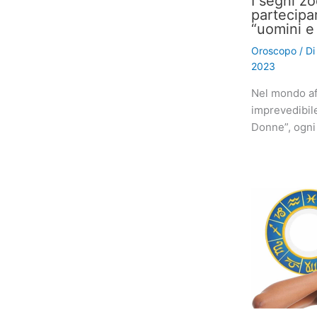
I segni z
partecipa
“uomini e
Oroscopo
/ D
2023
Nel mondo af
imprevedibil
Donne”, ogni