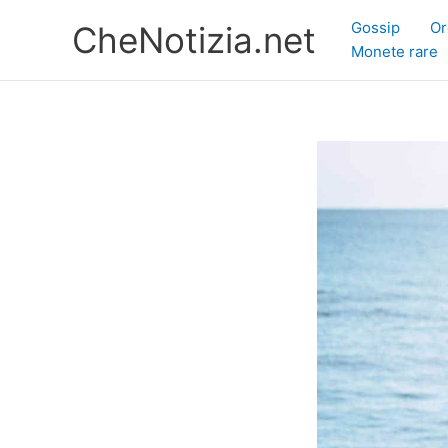
Vai
Gossip
Or
CheNotizia.net
al
Monete rare
contenuto