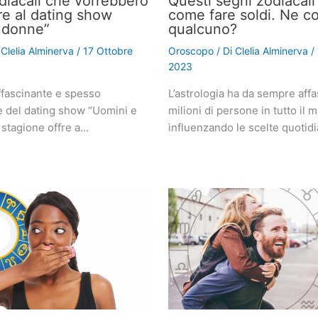
odiacali che vorrebbero
Questi segni zodiacal
re al dating show
come fare soldi. Ne c
 donne”
qualcuno?
i
Clelia Alminerva
/
17 Ottobre
Oroscopo
/ Di
Clelia Alminerva
/
2023
fascinante e spesso
L’astrologia ha da sempre affa
e del dating show “Uomini e
milioni di persone in tutto il 
 stagione offre a…
influenzando le scelte quotid