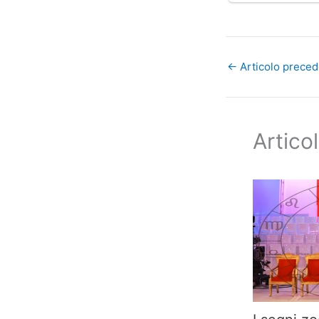
←
Articolo prece
Articol