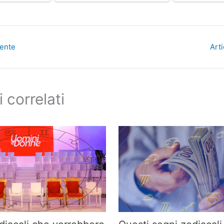
dente
Art
i correlati