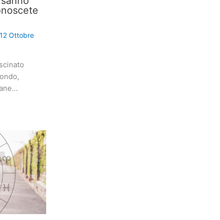
i sanno
onoscete
12 Ottobre
scinato
mondo,
iane…