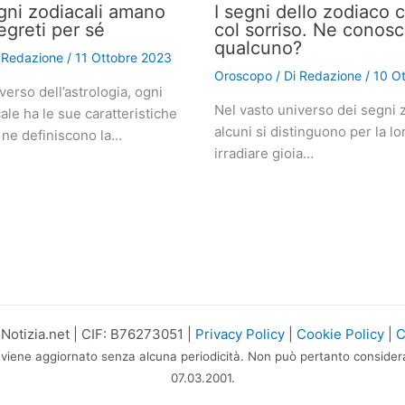
gni zodiacali amano
I segni dello zodiaco 
egreti per sé
col sorriso. Ne conosc
qualcuno?
i
Redazione
/
11 Ottobre 2023
Oroscopo
/ Di
Redazione
/
10 O
verso dell’astrologia, ogni
Nel vasto universo dei segni z
le ha le sue caratteristiche
alcuni si distinguono per la lo
 ne definiscono la…
irradiare gioia…
otizia.net | CIF: B76273051 |
Privacy Policy
|
Cookie Policy
|
C
 viene aggiornato senza alcuna periodicità. Non può pertanto considerars
07.03.2001.