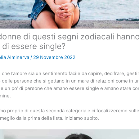
donne di questi segni zodiacali hann
 di essere single?
elia Alminerva
/
29 Novembre 2022
che l’amore sia un sentimento facile da capire, decifrare, gesti
 delle persone che si gettano in un mare di relazioni come in un
he un po’ di persone che amano essere single e amano stare con
mine.
mo proprio di questa seconda categoria e ci focalizzeremo sull
meglio dalla prima della lista. Iniziamo subito.