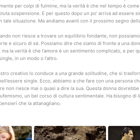
ente per colpi di fulmine, ma la verità è che nel tempo è com
oluta sospensione. E per questo dopo un po’ arriva ad essere sing
n tale situazione. Ma andiamo avanti con il prossimo segno della 
uando non riesce a trovare un equilibrio fondante, non possiamo
forte e sicuro di sé. Possiamo dire che siamo di fronte a una don
, ma la verità è che l’amore è un sentimento complicato, e per que
ngle, in un modo o l’altro.
 estro creativo lo conduce a una grande solitudine, che si trasfo
ll’essere single. Ecco, abbiamo a che fare con una persona ch
re non riesce mai o quasi a dire la sua. Questa donna dovrebbe 
eufemismo, un bel corso di cultura sentimentale. Ha bisogno di li
pensieri che la attanagliano.