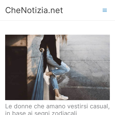
Vai
CheNotizia.net
al
contenuto
Le donne che amano vestirsi casual,
in base ai segni zodiacali