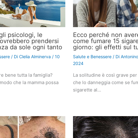
i psicologi, le
Ecco perché non avere
vrebbero prendersi
come fumare 15 sigare
za da sole ogni tanto
giorno: gli effetti sul 
ssere
/ Di
Clelia Alminerva
/
10
Salute e Benessere
/ Di
Antonin
2024
e bene tutta la famiglia?
La solitudine è così grave per
n modo che la mamma possa
che lo danneggia come se fu
sigarette al…