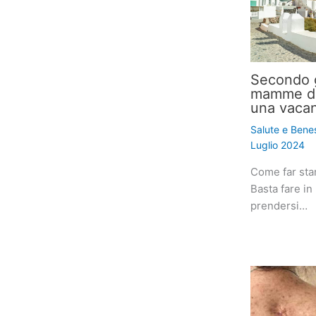
Secondo gl
mamme do
una vacan
Salute e Bene
Luglio 2024
Come far star
Basta fare i
prendersi…