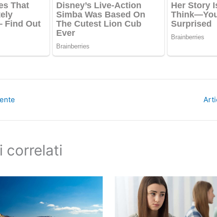
dente
Art
i correlati