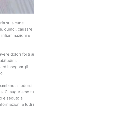
aria su alcune
be, quindi, causare
o infiammazioni e
ere dolori forti ai
abitudini,
a ed insegnargli
o.
 bambino a sedersi
ra. Ci auguriamo tu
do è seduto a
formazioni a tutti i