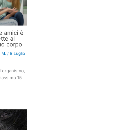
 amici è
tte al
tuo corpo
o M.
/
9 Luglio
 l’organismo,
massimo 15