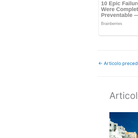
←
Articolo prece
Articol