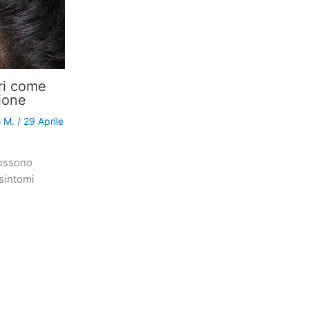
pri come
ione
o M.
/
29 Aprile
possono
 sintomi