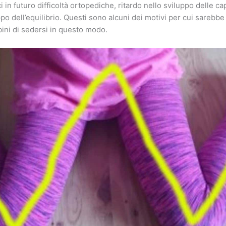
in futuro difficoltà ortopediche, ritardo nello sviluppo delle ca
ppo dell’equilibrio. Questi sono alcuni dei motivi per cui sarebb
ini di sedersi in questo modo.