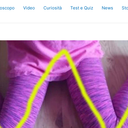
oscopo
Video
Curiosità
Test e Quiz
News
Sto