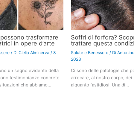
i possono trasformare
Soffri di forfora? Sco
atrici in opere d’arte
trattare questa condiz
ssere
/ Di
Clelia Alminerva
/
8
Salute e Benessere
/ Di
Antonin
2023
sono un segno evidente della
Ci sono delle patologie che 
Sono testimonianze concrete
arrecare, al nostro corpo, dei
li situazioni che abbiamo…
alquanto fastidiosi. Una di…