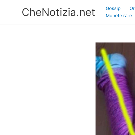
Vai
Gossip
Or
CheNotizia.net
al
Monete rare
contenuto