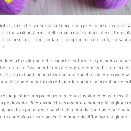
infatti, fa sì che si eserciti sul corpo una pressione non necess
, i muscoli posteriori della coscia ed i rotatori interni. Potreb
le anche o addirittura andare a comprimere i muscoli, causand
po.
ostacola lo sviluppo delle capacità motorie e si possono anche av
be in futuro. Ovviamente non è sempre semplice far togliere le 
 si tratta di bambini, ma bisogna fare appello alla loro coscienz
anquillità come sedersi correttamente quando sono sul paviment
ltre, acquistare una piccola sedia ed un tavolino e convincere il
la postazione. Ricordiamo che prevenire è sempre la miglior cu
poi, prestare più attenzione alle abitudini del tuo bambino quan
 tu condivida questo articolo in modo da diffondere le giuste in