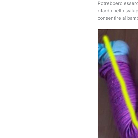
Potrebbero esserci 
ritardo nello svilu
consentire ai bamb