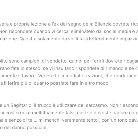
vera e propria lezione all’ex del segno della Bilancia dovrete ri
. Non rispondete quando vi cerca, eliminatelo dai social media e 
zione. Questo isolamento da voi li farà letteralmente impazzir
lito sono campioni di vendette, quindi per ferirli dovrete ripagar
rano fate lo stesso, se vi insultano rispondete di rimando e se c
tamente il favore. Vedere le immediate reazioni, che renderanno 
ta li ferirà più di quanto possiate fare in altro modo.
e un Sagittario, il trucco è utilizzare del sarcasmo. Non riescon
i così crudi e mellifluamente falsi, così se doveste parlare con 
male senza di te!… mi manchi veramente tanto”, con un tono dav
o del danno possibile.