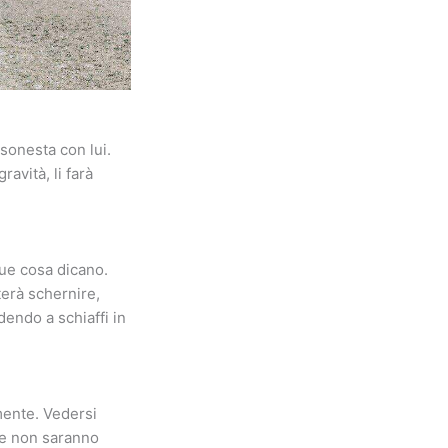
sonesta con lui.
avità, li farà
que cosa dicano.
terà schernire,
dendo a schiaffi in
mente. Vedersi
he non saranno