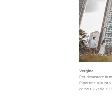
Vergine
Per devastare la m
Riportate alla lor
come riviverle e i