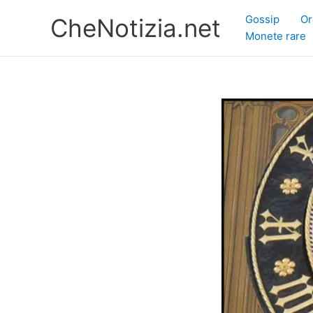
Vai
Gossip
Or
CheNotizia.net
al
Monete rare
contenuto