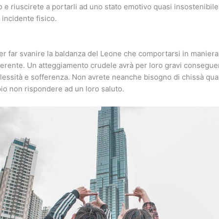
o e riuscirete a portarli ad uno stato emotivo quasi insostenibil
incidente fisico.
er far svanire la baldanza del Leone che comportarsi in manier
ferente. Un atteggiamento crudele avrà per loro gravi consegue
plessità e sofferenza. Non avrete neanche bisogno di chissà qual
o non rispondere ad un loro saluto.