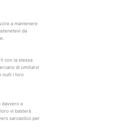
uscire a mantenere
astenetevi da
e.
li con la stessa
ercano di umiliarvi
nulli i loro
o davvero a
loro vi basterà
vero sarcastico per