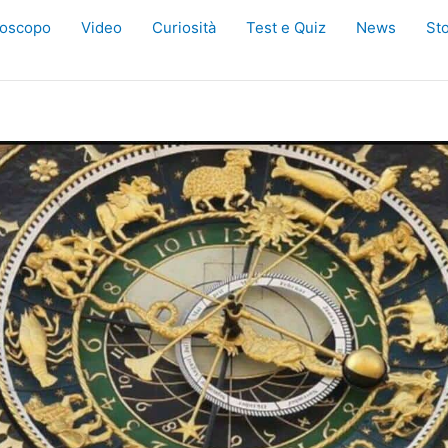
oscopo
Video
Curiosità
Test e Quiz
News
Sto