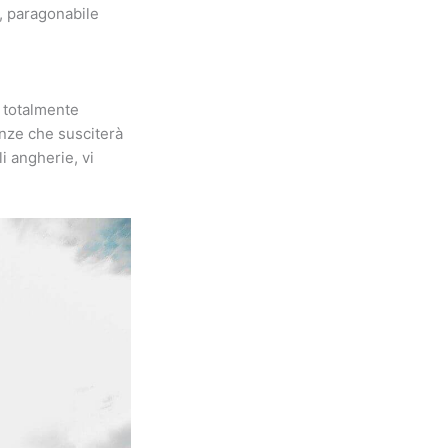
e, paragonabile
a totalmente
nze che susciterà
i angherie, vi