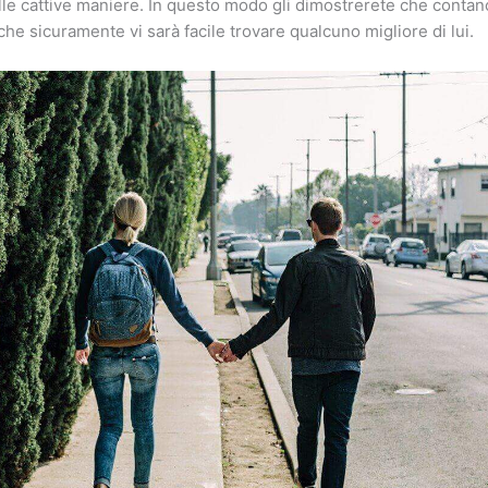
lle cattive maniere. In questo modo gli dimostrerete che cont
 che sicuramente vi sarà facile trovare qualcuno migliore di lui.