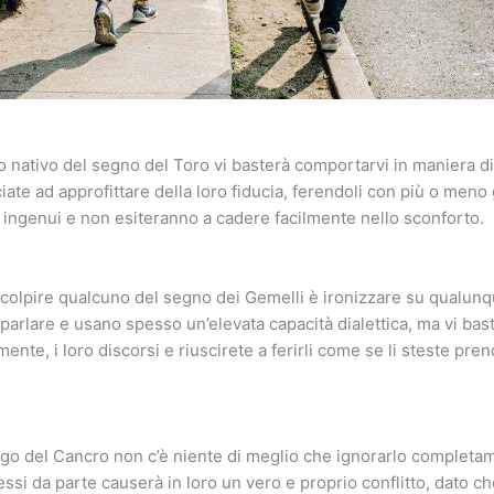
o nativo del segno del Toro vi basterà comportarvi in maniera di
te ad approfittare della loro fiducia, ferendoli con più o meno gr
ingenui e non esiteranno a cadere facilmente nello sconforto.
 colpire qualcuno del segno dei Gemelli è ironizzare su qualun
arlare e usano spesso un’elevata capacità dialettica, ma vi bas
nte, i loro discorsi e riuscirete a ferirli come se li steste pren
ego del Cancro non c’è niente di meglio che ignorarlo completa
i da parte causerà in loro un vero e proprio conflitto, dato c