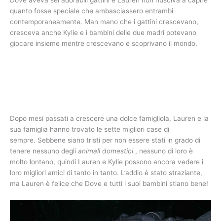
Dove aveva sei adorabili gattini e Lauren non riusciva a capire
quanto fosse speciale che ambasciassero entrambi
contemporaneamente. Man mano che i gattini crescevano,
cresceva anche Kylie e i bambini delle due madri potevano
giocare insieme mentre crescevano e scoprivano il mondo.
Dopo mesi passati a crescere una dolce famigliola, Lauren e la
sua famiglia hanno trovato le sette migliori case di
sempre. Sebbene siano tristi per non essere stati in grado di
tenere nessuno degli
animali domestici
, nessuno di loro è
molto lontano, quindi Lauren e Kylie possono ancora vedere i
loro migliori amici di tanto in tanto. L’addio è stato straziante,
ma Lauren è felice che Dove e tutti i suoi bambini stiano bene!