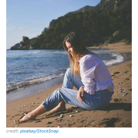
credit:
pixabay/StockSnap