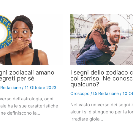
gni zodiacali amano
I segni dello zodiaco 
egreti per sé
col sorriso. Ne conosc
qualcuno?
i
Redazione
/
11 Ottobre 2023
Oroscopo
/ Di
Redazione
/
10 O
verso dell’astrologia, ogni
Nel vasto universo dei segni z
le ha le sue caratteristiche
alcuni si distinguono per la lo
 ne definiscono la…
irradiare gioia…