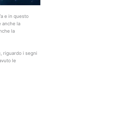
fa e in questo
e anche la
nche la
, riguardo i segni
avuto le