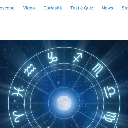
oscopo
Video
Curiosità
Test e Quiz
News
Sto