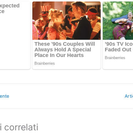
dente
Art
i correlati