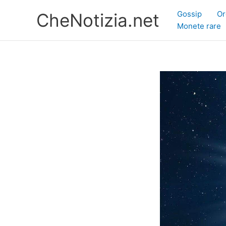
Vai
Gossip
Or
CheNotizia.net
al
Monete rare
contenuto