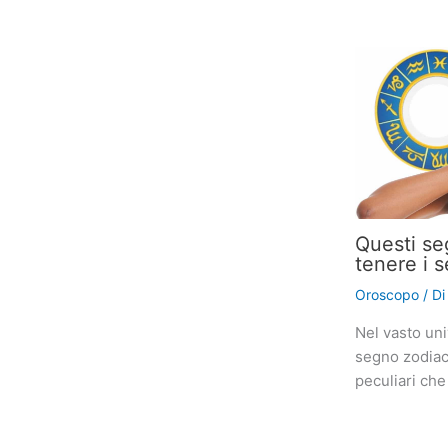
Questi se
tenere i s
Oroscopo
/ D
Nel vasto uni
segno zodiaca
peculiari che