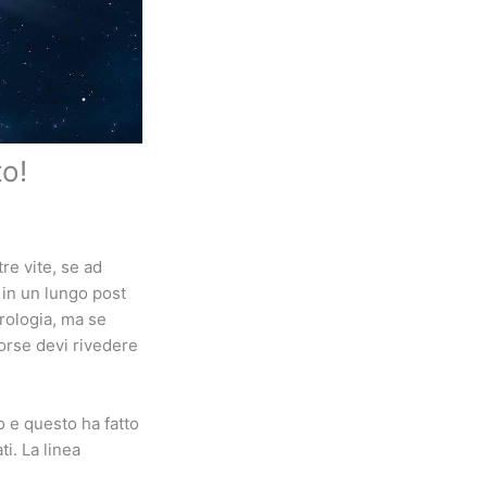
o!
re vite, se ad
 in un lungo post
trologia, ma se
forse devi rivedere
o e questo ha fatto
i. La linea