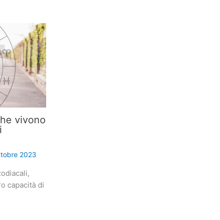
che vivono
i
ttobre 2023
odiacali,
ro capacità di