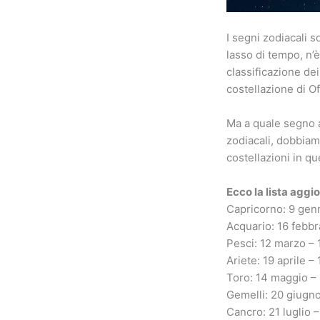
I segni zodiacali s
lasso di tempo, n’è
classificazione de
costellazione di O
Ma a quale segno a
zodiacali, dobbiam
costellazioni in q
Ecco la lista aggi
Capricorno: 9 genn
Acquario: 16 febbr
Pesci: 12 marzo – 
Ariete: 19 aprile 
Toro: 14 maggio –
Gemelli: 20 giugno
Cancro: 21 luglio 