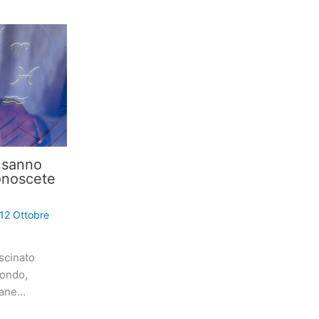
i sanno
onoscete
12 Ottobre
scinato
mondo,
iane…