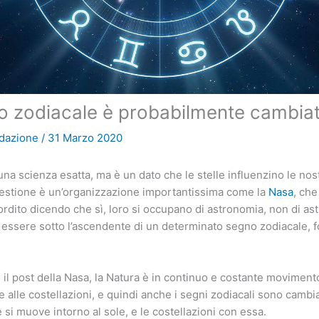
no zodiacale è probabilmente cambiat
dazione
/
31 Marzo 2020
una scienza esatta, ma è un dato che le stelle influenzino le nost
uestione è un’organizzazione importantissima come la
Nasa
, che
sordito dicendo che sì, loro si occupano di astronomia, non di as
di essere sotto l’ascendente di un determinato segno zodiacale, 
il post della Nasa, la Natura è in continuo e costante moviment
alle costellazioni, e quindi anche i segni zodiacali sono cambiat
e si muove intorno al sole, e le costellazioni con essa.