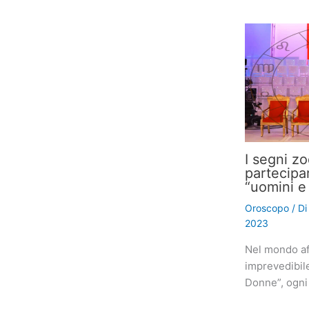
I segni z
partecipa
“uomini e
Oroscopo
/ D
2023
Nel mondo af
imprevedibil
Donne”, ogni