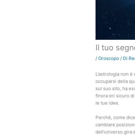
Il tuo seg
/
Oroscopo
/ Di
Re
L’astrologia non è 
occuparsi della q
sul suo sito, ha e
finora eri sicuro 
le tue idee.
Perché, come dice 
cambiare posizione 
dell’universo gira 