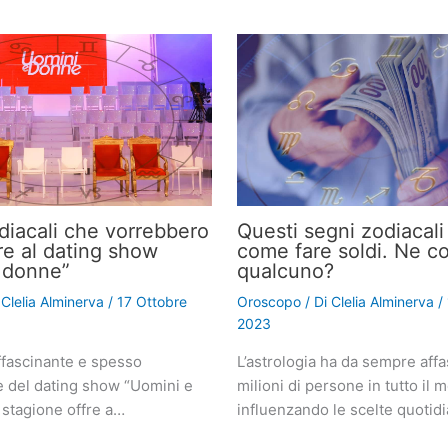
odiacali che vorrebbero
Questi segni zodiacal
re al dating show
come fare soldi. Ne c
 donne”
qualcuno?
i
Clelia Alminerva
/
17 Ottobre
Oroscopo
/ Di
Clelia Alminerva
/
2023
fascinante e spesso
L’astrologia ha da sempre affa
e del dating show “Uomini e
milioni di persone in tutto il 
 stagione offre a…
influenzando le scelte quotid